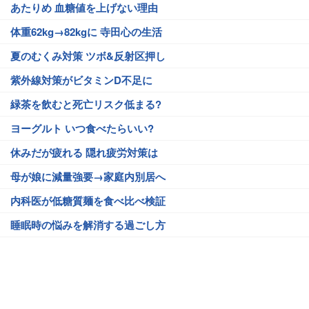
あたりめ 血糖値を上げない理由
体重62kg→82kgに 寺田心の生活
夏のむくみ対策 ツボ&反射区押し
紫外線対策がビタミンD不足に
緑茶を飲むと死亡リスク低まる?
ヨーグルト いつ食べたらいい?
休みだが疲れる 隠れ疲労対策は
母が娘に減量強要→家庭内別居へ
内科医が低糖質麺を食べ比べ検証
睡眠時の悩みを解消する過ごし方