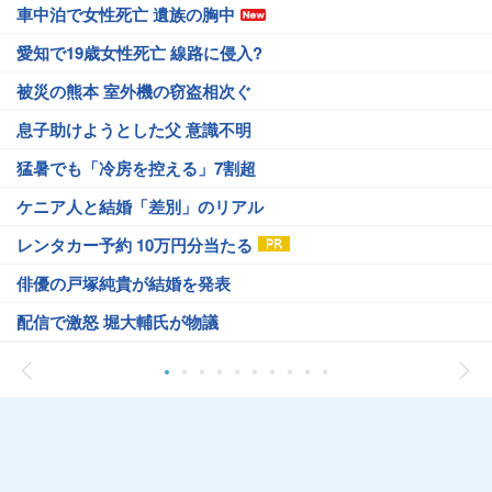
車中泊で女性死亡 遺族の胸中
愛知で19歳女性死亡 線路に侵入?
被災の熊本 室外機の窃盗相次ぐ
息子助けようとした父 意識不明
猛暑でも「冷房を控える」7割超
ケニア人と結婚「差別」のリアル
レンタカー予約 10万円分当たる
俳優の戸塚純貴が結婚を発表
配信で激怒 堀大輔氏が物議