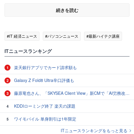
続きを読む
#IT 経済ニュース
#パソコンニュース
#最新ハイテク講座
ITニュースランキング
楽天銀行アプリでカード請求額も
1
Galaxy Z Fold8 Ultra辛口評価も
2
藤原竜也さん、「SKYSEA Client View」新CMで「AI労務改善」をアピール 働き方をAIが分析したら「すぐに休んで」と言われる？
3
KDDIローミング終了 楽天の課題
4
ワイモバイル 単身割引は1年限定
5
ITニュースランキングをもっと見る