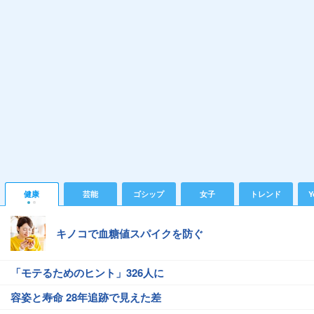
健康
芸能
ゴシップ
女子
トレンド
Y
キノコで血糖値スパイクを防ぐ
「モテるためのヒント」326人に
容姿と寿命 28年追跡で見えた差