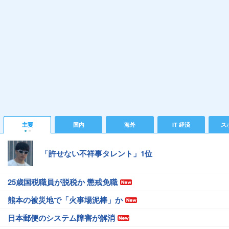
主要
国内
海外
IT 経済
ス
「許せない不祥事タレント」1位
25歳国税職員が脱税か 懲戒免職
熊本の被災地で「火事場泥棒」か
日本郵便のシステム障害が解消