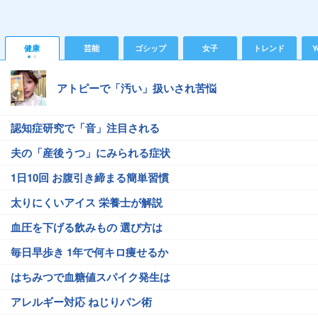
健康
芸能
ゴシップ
女子
トレンド
Y
アトピーで「汚い」扱いされ苦悩
認知症研究で「音」注目される
夫の「産後うつ」にみられる症状
1日10回 お腹引き締まる簡単習慣
太りにくいアイス 栄養士が解説
血圧を下げる飲みもの 選び方は
毎日早歩き 1年で何キロ痩せるか
はちみつで血糖値スパイク発生は
アレルギー対応 ねじりパン術