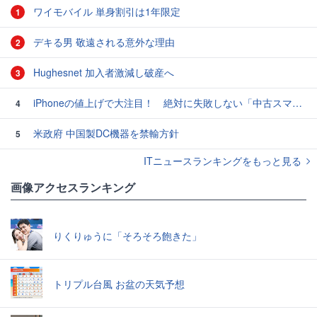
ワイモバイル 単身割引は1年限定
1
デキる男 敬遠される意外な理由
2
Hughesnet 加入者激減し破産へ
3
iPhoneの値上げで大注目！ 絶対に失敗しない「中古スマホ」の売り方＆買い方
4
米政府 中国製DC機器を禁輸方針
5
ITニュースランキングをもっと見る
画像アクセスランキング
りくりゅうに「そろそろ飽きた」
トリプル台風 お盆の天気予想