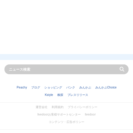
Peachy
ブログ
ショッピング
バンク
みんかぶ
みんかぶChoice
Kstyle
株探
プレスリリース
運営会社
利用規約
プライバシーポリシー
livedoorお客様サポートセンター
livedoor
コンテンツ・広告ポリシー