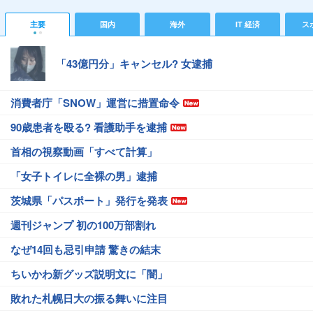
主要
国内
海外
IT 経済
ス
「43億円分」キャンセル? 女逮捕
消費者庁「SNOW」運営に措置命令
90歳患者を殴る? 看護助手を逮捕
首相の視察動画「すべて計算」
「女子トイレに全裸の男」逮捕
茨城県「パスポート」発行を発表
週刊ジャンプ 初の100万部割れ
なぜ14回も忌引申請 驚きの結末
ちいかわ新グッズ説明文に「闇」
敗れた札幌日大の振る舞いに注目