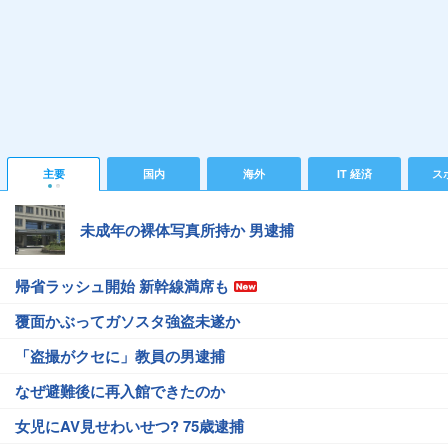
主要
国内
海外
IT 経済
ス
未成年の裸体写真所持か 男逮捕
帰省ラッシュ開始 新幹線満席も
覆面かぶってガソスタ強盗未遂か
「盗撮がクセに」教員の男逮捕
なぜ避難後に再入館できたのか
女児にAV見せわいせつ? 75歳逮捕