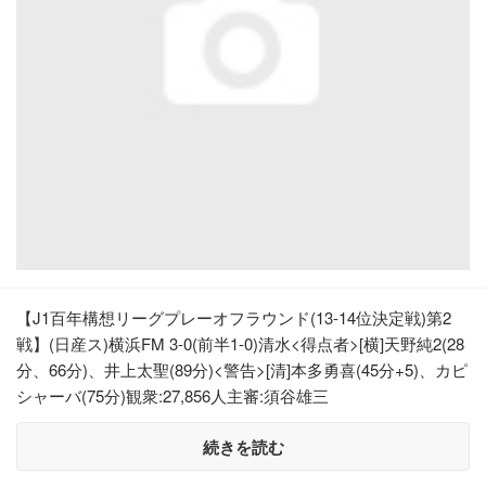
【J1百年構想リーグプレーオフラウンド(13-14位決定戦)第2
戦】(日産ス)横浜FM 3-0(前半1-0)清水<得点者>[横]天野純2(28
分、66分)、井上太聖(89分)<警告>[清]本多勇喜(45分+5)、カピ
シャーバ(75分)観衆:27,856人主審:須谷雄三
続きを読む