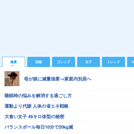
健康
芸能
ゴシップ
女子
トレンド
Y
母が娘に減量強要→家庭内別居へ
睡眠時の悩みを解消する過ごし方
運動より代謝 人体の省エネ戦略
大食い女子 46キロ体型の秘密
バランスボール毎日10分で20kg減