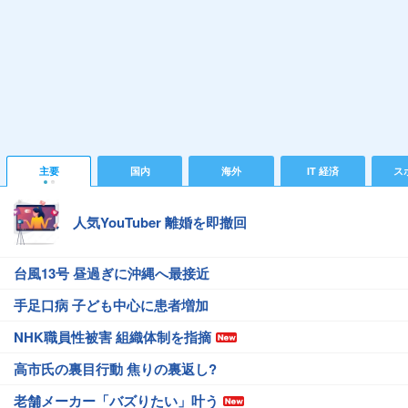
主要
国内
海外
IT 経済
ス
人気YouTuber 離婚を即撤回
台風13号 昼過ぎに沖縄へ最接近
手足口病 子ども中心に患者増加
NHK職員性被害 組織体制を指摘
高市氏の裏目行動 焦りの裏返し?
老舗メーカー「バズりたい」叶う