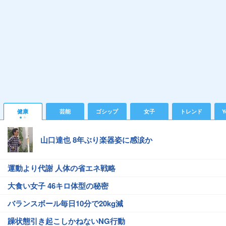
健康
芸能
ゴシップ
女子
トレンド
Y
山口達也 8年ぶり楽器姿に感涙か
運動より代謝 人体の省エネ戦略
大食い女子 46キロ体型の秘密
バランスボール毎日10分で20kg減
躁状態引き起こしかねないNG行動