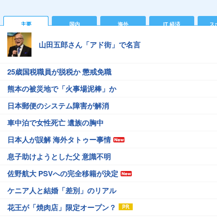
主要
国内
海外
IT 経済
ス
山田五郎さん「アド街」で名言
25歳国税職員が脱税か 懲戒免職
熊本の被災地で「火事場泥棒」か
日本郵便のシステム障害が解消
車中泊で女性死亡 遺族の胸中
日本人が誤解 海外タトゥー事情
息子助けようとした父 意識不明
佐野航大 PSVへの完全移籍が決定
ケニア人と結婚「差別」のリアル
花王が「焼肉店」限定オープン？