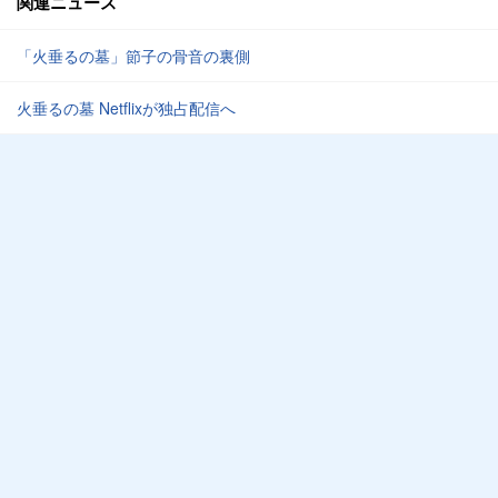
関連ニュース
「火垂るの墓」節子の骨音の裏側
火垂るの墓 Netflixが独占配信へ