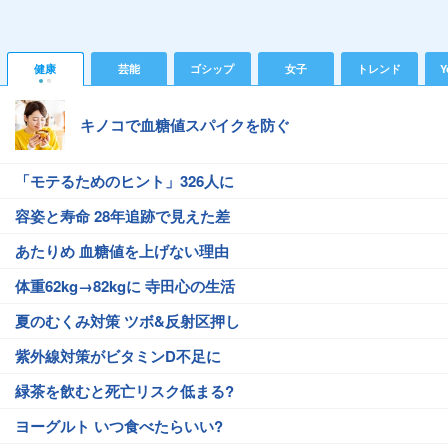
健康
芸能
ゴシップ
女子
トレンド
Y
キノコで血糖値スパイクを防ぐ
「モテるためのヒント」326人に
容姿と寿命 28年追跡で見えた差
あたりめ 血糖値を上げない理由
体重62kg→82kgに 寺田心の生活
夏のむくみ対策 ツボ&反射区押し
紫外線対策がビタミンD不足に
緑茶を飲むと死亡リスク低まる?
ヨーグルト いつ食べたらいい?