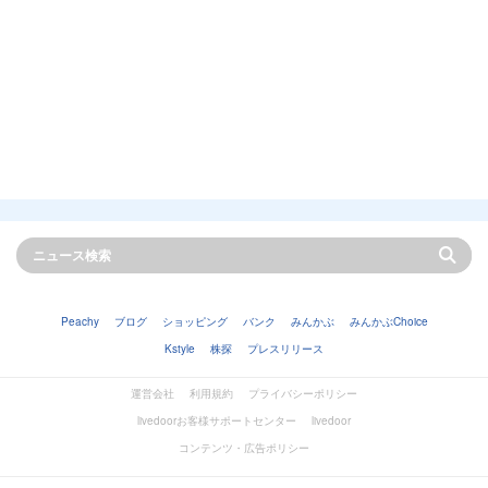
Peachy
ブログ
ショッピング
バンク
みんかぶ
みんかぶChoice
Kstyle
株探
プレスリリース
運営会社
利用規約
プライバシーポリシー
livedoorお客様サポートセンター
livedoor
コンテンツ・広告ポリシー