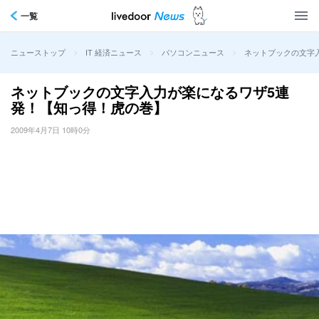
一覧
>
>
>
ネットブックの文字
ニューストップ
IT 経済ニュース
パソコンニュース
ネットブックの文字入力が楽になるワザ5連
発！【知っ得！虎の巻】
2009年4月7日 10時0分