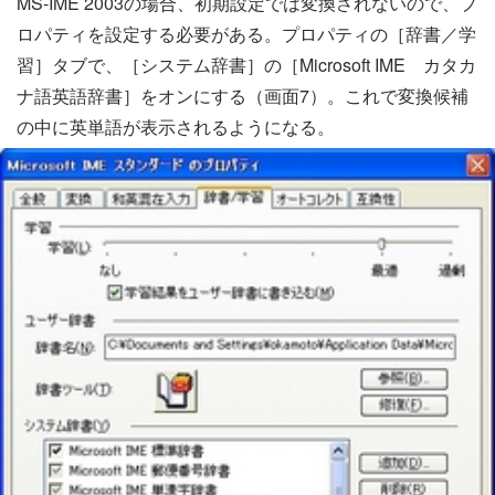
MS-IME 2003の場合、初期設定では変換されないので、プ
ロパティを設定する必要がある。プロパティの［辞書／学
習］タブで、［システム辞書］の［Microsoft IME カタカ
ナ語英語辞書］をオンにする（画面7）。これで変換候補
の中に英単語が表示されるようになる。