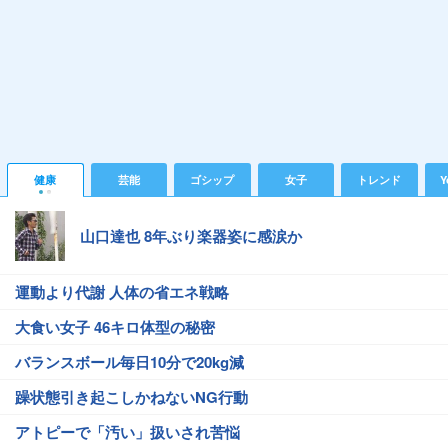
健康
芸能
ゴシップ
女子
トレンド
Y
山口達也 8年ぶり楽器姿に感涙か
運動より代謝 人体の省エネ戦略
大食い女子 46キロ体型の秘密
バランスボール毎日10分で20kg減
躁状態引き起こしかねないNG行動
アトピーで「汚い」扱いされ苦悩