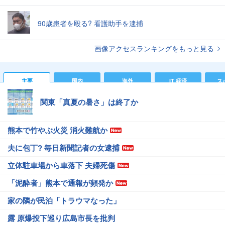
90歳患者を殴る? 看護助手を逮捕
画像アクセスランキングをもっと見る
主要
国内
海外
IT 経済
ス
関東「真夏の暑さ」は終了か
熊本で竹やぶ火災 消火難航か
夫に包丁? 毎日新聞記者の女逮捕
立体駐車場から車落下 夫婦死傷
「泥酔者」熊本で通報が頻発か
家の隣が民泊「トラウマなった」
露 原爆投下巡り広島市長を批判