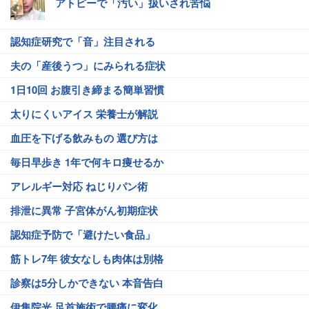
アトピーで「汚い」扱いされ苦悩
認知症研究で「音」注目される
夫の「産後うつ」にみられる症状
1日10回 お腹引き締まる簡単習慣
太りにくいアイス 栄養士が解説
血圧を下げる飲みもの 選び方は
毎日早歩き 1年で何キロ痩せるか
アレルギー対応 ねじりパン術
排泄に異常 子宮体がん初期症状
認知症予防で「避けたい食品」
筋トレ7年 彼女なしも肉体は別格
診察は5分しかできない 本音告白
伊集院光 足首施術で腰痛に変化