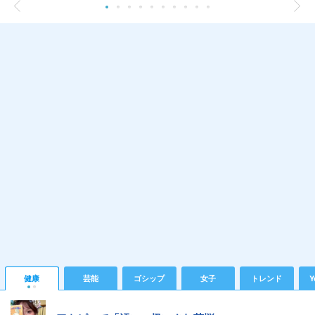
健康
芸能
ゴシップ
女子
トレンド
Y