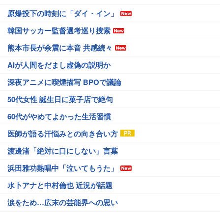
原爆投下の時刻に「ダイ・イン」
韓国サッカー監督選考巡り捜索
熊本市長が余震に本音 共感続々
AIが人間をだまし虚偽の説明か
深夜アニメに喫煙描写 BPOで議論
50代女性 誕生日に菓子店で絶句
60代がやめてよかった生活習慣
医師が語る汗悩みとの向き合い方
渡邊渚「絶対に口にしない」言葉
浜田雅功熱唱中「泣いてもうた」
水卜アナと中村倫也 近況が話題
涙をため…広末の芸能界への思い