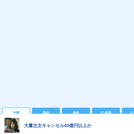
主要
国内
海外
IT 経済
ス
大量注文キャンセル43億円以上か