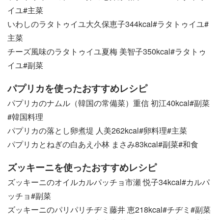
イユ#主菜
いわしのラタトゥイユ大久保恵子344kcal#ラタトゥイユ#
主菜
チーズ風味のラタトゥイユ夏梅 美智子350kcal#ラタトゥ
イユ#副菜
パプリカを使ったおすすめレシピ
パプリカのナムル（韓国の常備菜）重信 初江40kcal#副菜
#韓国料理
パプリカの落とし卵煮堤 人美262kcal#卵料理#主菜
パプリカとねぎの白あえ小林 まさみ83kcal#副菜#和食
ズッキーニを使ったおすすめレシピ
ズッキーニのオイルカルパッチョ市瀬 悦子34kcal#カルパ
ッチョ#副菜
ズッキーニのパリパリチヂミ藤井 恵218kcal#チヂミ#副菜