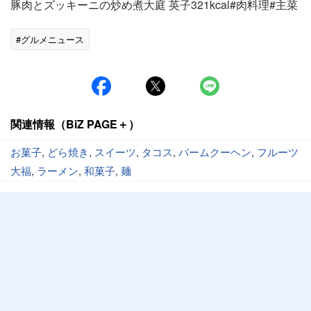
豚肉とズッキーニの炒め煮大庭 英子321kcal#肉料理#主菜
#グルメニュース
関連情報（BiZ PAGE＋）
お菓子
,
どら焼き
,
スイーツ
,
タコス
,
バームクーヘン
,
フルーツ
大福
,
ラーメン
,
和菓子
,
麺