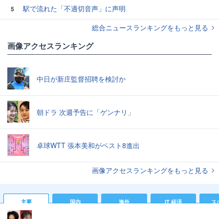
駅で流れた「不適切音声」に声明
5
総合ニュースランキングをもっと見る
画像アクセスランキング
中日が新庄監督招聘を検討か
朝ドラ 次週予告に「ゲンナリ」
卓球WTT 張本美和がベスト8進出
画像アクセスランキングをもっと見る
主要
国内
海外
IT 経済
ス