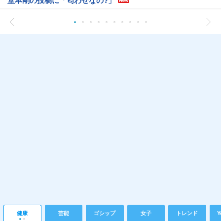
健康
芸能
ゴシップ
女子
トレンド
Y