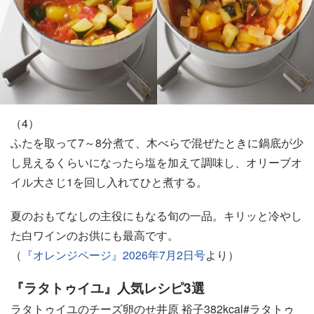
（4）
ふたを取って7～8分煮て、木べらで混ぜたときに鍋底が少
し見えるくらいになったら塩を加えて調味し、オリーブオ
イル大さじ1を回し入れてひと煮する。
夏のおもてなしの主役にもなる旬の一品。キリッと冷やし
た白ワインのお供にも最高です。
（
『オレンジページ』2026年7月2日号
より）
『ラタトゥイユ』人気レシピ3選
ラタトゥイユのチーズ卵のせ井原 裕子382kcal#ラタトゥ