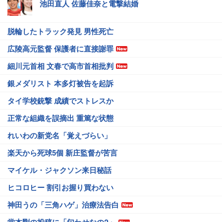
池田直人 佐藤佳奈と電撃結婚
脱輪したトラック発見 男性死亡
広陵高元監督 保護者に直接謝罪
細川元首相 文春で高市首相批判
銀メダリスト 本多灯被告を起訴
タイ学校銃撃 成績でストレスか
正常な組織を誤摘出 重篤な状態
れいわの新党名「覚えづらい」
楽天から死球5個 新庄監督が苦言
マイケル・ジャクソン来日秘話
ヒコロヒー 割引お握り買わない
神田うの「三角ハゲ」治療法告白
堂本剛の投稿に「匂わせなの?」