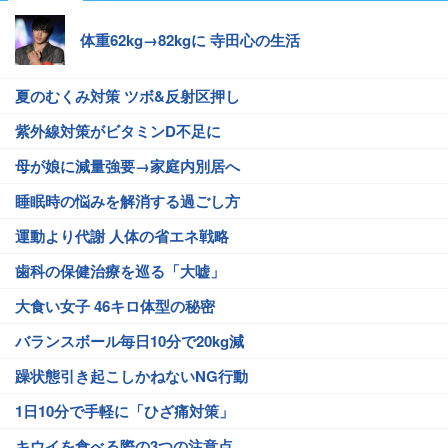
体重62kg→82kgに 寺田心の生活
夏のむくみ対策 ツボ&反射区押し
紫外線対策がビタミンD不足に
母が娘に減量強要→家庭内別居へ
睡眠時の悩みを解消する過ごし方
運動より代謝 人体の省エネ戦略
歯科の保健治療を巡る「大嘘」
大食い女子 46キロ体型の秘密
バランスボール毎日10分で20kg減
躁状態引き起こしかねないNG行動
1日10分で手軽に「ひざ痛対策」
キウイを食べる際の3つの注意点