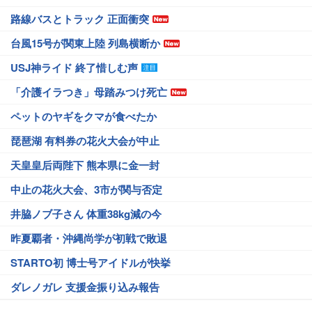
路線バスとトラック 正面衝突
台風15号が関東上陸 列島横断か
USJ神ライド 終了惜しむ声
「介護イラつき」母踏みつけ死亡
ペットのヤギをクマが食べたか
琵琶湖 有料券の花火大会が中止
天皇皇后両陛下 熊本県に金一封
中止の花火大会、3市が関与否定
井脇ノブ子さん 体重38kg減の今
昨夏覇者・沖縄尚学が初戦で敗退
STARTO初 博士号アイドルが快挙
ダレノガレ 支援金振り込み報告