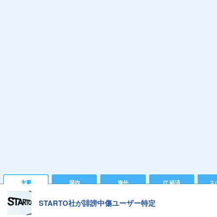
主要
国内
海外
IT 経済
ス
STARTO社が誹謗中傷ユーザー特定