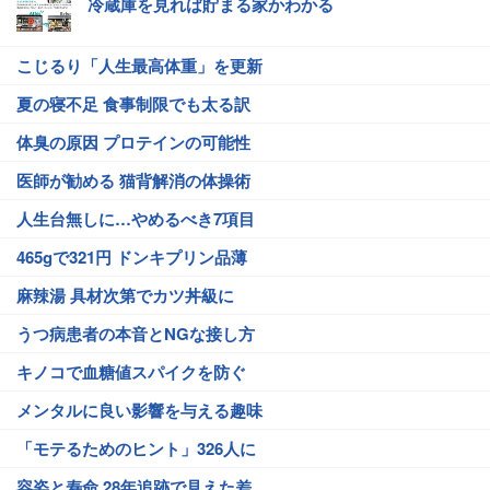
冷蔵庫を見れば貯まる家かわかる
こじるり「人生最高体重」を更新
夏の寝不足 食事制限でも太る訳
体臭の原因 プロテインの可能性
医師が勧める 猫背解消の体操術
人生台無しに…やめるべき7項目
465gで321円 ドンキプリン品薄
麻辣湯 具材次第でカツ丼級に
うつ病患者の本音とNGな接し方
キノコで血糖値スパイクを防ぐ
メンタルに良い影響を与える趣味
「モテるためのヒント」326人に
容姿と寿命 28年追跡で見えた差