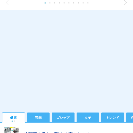
健康
芸能
ゴシップ
女子
トレンド
Y