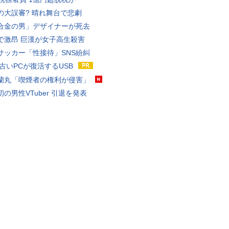
の大誤審? 晴れ舞台で悲劇
合金の男」デザイナーが死去
で激昂 巨漢が女子高生殺害
サッカー「性接待」SNS紛糾
 古いPCが復活するUSB
蘭丸「喫煙者の権利が侵害」
の男性VTuber 引退を発表