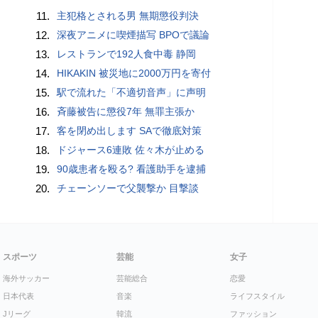
11.
主犯格とされる男 無期懲役判決
12.
深夜アニメに喫煙描写 BPOで議論
13.
レストランで192人食中毒 静岡
14.
HIKAKIN 被災地に2000万円を寄付
15.
駅で流れた「不適切音声」に声明
16.
斉藤被告に懲役7年 無罪主張か
17.
客を閉め出します SAで徹底対策
18.
ドジャース6連敗 佐々木が止める
19.
90歳患者を殴る? 看護助手を逮捕
20.
チェーンソーで父襲撃か 目撃談
スポーツ
芸能
女子
海外サッカー
芸能総合
恋愛
日本代表
音楽
ライフスタイル
Jリーグ
韓流
ファッション