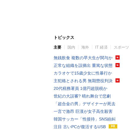
トピックス
主要
国内
海外
IT 経済
スポーツ
無銭飲食 複数の早大生が関与か
正常な組織を誤摘出 重篤な状態
カラオケで15歳少女に性暴行か
主犯格とされる男 無期懲役判決
20代税務署員 1億円超脱税か
世紀の大誤審? 晴れ舞台で悲劇
「超合金の男」デザイナーが死去
一言で激昂 巨漢が女子高生殺害
韓国サッカー「性接待」SNS紛糾
注目 古いPCが復活するUSB