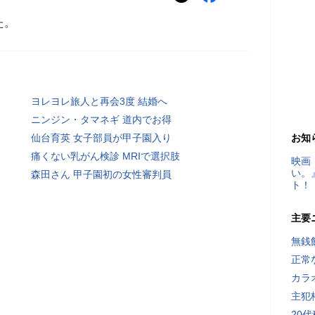
た。
ヨレヨレ旅人と再会3度 結婚へ
ニンジン・タマネギ 道内でお得
仙台育英 女子部員が甲子園入り
お知
痛くない乳がん検診 MRIで選択肢
映画
い。
森田さん 甲子園初の女性審判員
ト！
主要
無銭
正常
カラ
主犯
20