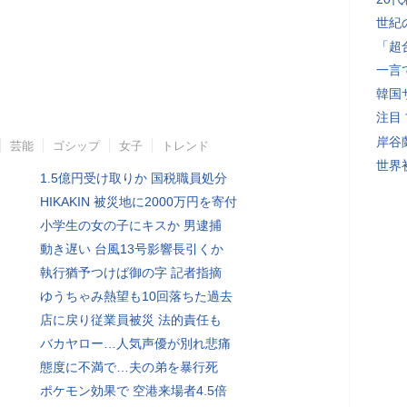
世紀
「超
一言
韓国
注目
岸谷
芸能
ゴシップ
女子
トレンド
世界初
1.5億円受け取りか 国税職員処分
HIKAKIN 被災地に2000万円を寄付
小学生の女の子にキスか 男逮捕
動き遅い 台風13号影響長引くか
執行猶予つけば御の字 記者指摘
ゆうちゃみ熱望も10回落ちた過去
店に戻り従業員被災 法的責任も
バカヤロー…人気声優が別れ悲痛
態度に不満で…夫の弟を暴行死
ポケモン効果で 空港来場者4.5倍