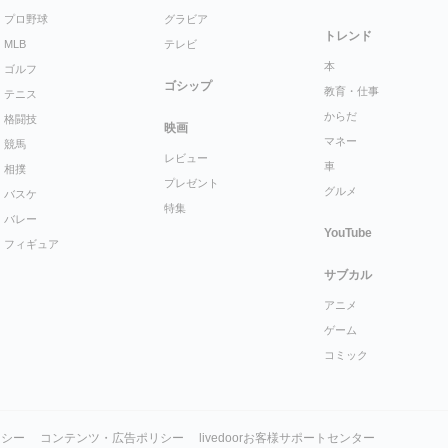
プロ野球
グラビア
トレンド
MLB
テレビ
本
ゴルフ
ゴシップ
教育・仕事
テニス
からだ
格闘技
映画
マネー
競馬
レビュー
車
相撲
プレゼント
グルメ
バスケ
特集
バレー
YouTube
フィギュア
サブカル
アニメ
ゲーム
コミック
リシー
コンテンツ・広告ポリシー
livedoorお客様サポートセンター