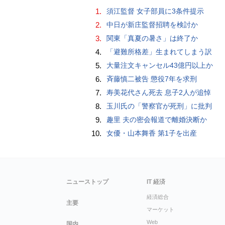
1.
須江監督 女子部員に3条件提示
2.
中日が新庄監督招聘を検討か
3.
関東「真夏の暑さ」は終了か
4.
「避難所格差」生まれてしまう訳
5.
大量注文キャンセル43億円以上か
6.
斉藤慎二被告 懲役7年を求刑
7.
寿美花代さん死去 息子2人が追悼
8.
玉川氏の「警察官が死刑」に批判
9.
趣里 夫の密会報道で離婚決断か
10.
女優・山本舞香 第1子を出産
ニューストップ
IT 経済
経済総合
主要
マーケット
Web
国内