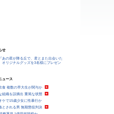
らせ
『あの星が降る丘で、君とまた出会いた
』オリジナルグッズを3名様にプレゼン
ニュース
飲食 複数の早大生が関与か
な組織を誤摘出 重篤な状態
オケで15歳少女に性暴行か
格とされる男 無期懲役判決
代税務署員 1億円超脱税か