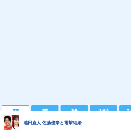
主要
国内
海外
IT 経済
ス
池田直人 佐藤佳奈と電撃結婚