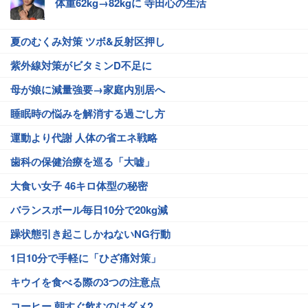
体重62kg→82kgに 寺田心の生活
夏のむくみ対策 ツボ&反射区押し
紫外線対策がビタミンD不足に
母が娘に減量強要→家庭内別居へ
睡眠時の悩みを解消する過ごし方
運動より代謝 人体の省エネ戦略
歯科の保健治療を巡る「大嘘」
大食い女子 46キロ体型の秘密
バランスボール毎日10分で20kg減
躁状態引き起こしかねないNG行動
1日10分で手軽に「ひざ痛対策」
キウイを食べる際の3つの注意点
コーヒー 朝すぐ飲むのはダメ?