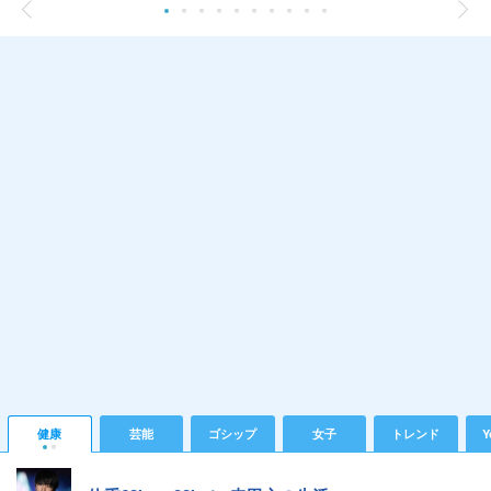
健康
芸能
ゴシップ
女子
トレンド
Y