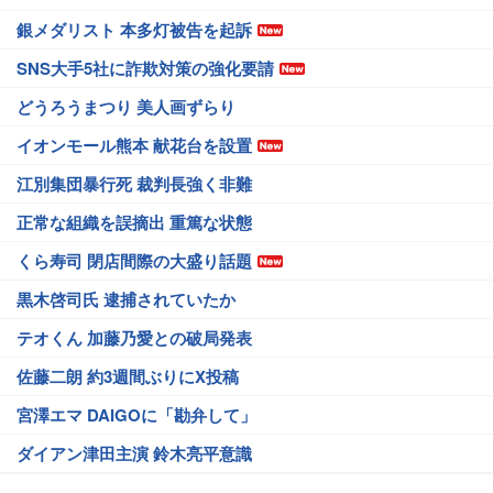
銀メダリスト 本多灯被告を起訴
SNS大手5社に詐欺対策の強化要請
どうろうまつり 美人画ずらり
イオンモール熊本 献花台を設置
江別集団暴行死 裁判長強く非難
正常な組織を誤摘出 重篤な状態
くら寿司 閉店間際の大盛り話題
黒木啓司氏 逮捕されていたか
テオくん 加藤乃愛との破局発表
佐藤二朗 約3週間ぶりにX投稿
宮澤エマ DAIGOに「勘弁して」
ダイアン津田主演 鈴木亮平意識