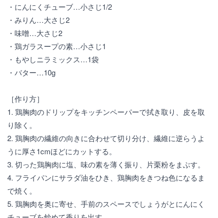
・にんにくチューブ…小さじ1/2
・みりん…大さじ2
・味噌…大さじ2
・鶏ガラスープの素…小さじ1
・もやしニラミックス…1袋
・バター…10g
［作り方］
1. 鶏胸肉のドリップをキッチンペーパーで拭き取り、皮を取
り除く。
2. 鶏胸肉の繊維の向きに合わせて切り分け、繊維に逆らうよ
うに厚さ1cmほどにカットする。
3. 切った鶏胸肉に塩、味の素を薄く振り、片栗粉をまぶす。
4. フライパンにサラダ油をひき、鶏胸肉をきつね色になるま
で焼く。
5. 鶏胸肉を奥に寄せ、手前のスペースでしょうがとにんにく
チューブを炒めて香りを出す。