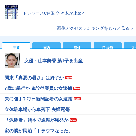
ドジャース6連敗 佐々木が止める
画像アクセスランキングをもっと見る
主要
国内
海外
IT 経済
ス
女優・山本舞香 第1子を出産
関東「真夏の暑さ」は終了か
7歳に暴行か 施設従業員の女逮捕
夫に包丁? 毎日新聞記者の女逮捕
立体駐車場から車落下 夫婦死傷
「泥酔者」熊本で通報が頻発か
家の隣が民泊「トラウマなった」