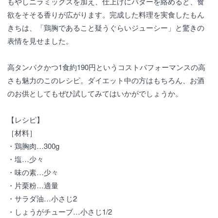
もやしニラミックスを加え、仕上げにバターを絡めると、食
欲をそそる香りが広がります。完成した料理を実食したもん
きちは、「鶏胸であること疑うぐらいジューシー」と驚きの
表情を見せました。
高タンパクかつ1食約190円というコストパフォーマンスの高
さも魅力のこのレシピ。ダイエット中の方はもちろん、お酒
のお供としてもぜひ試してみてはいかがでしょうか。
【レシピ】
［材料］
・鶏胸肉…300g
・塩…少々
・味の素…少々
・片栗粉…適量
・サラダ油…小さじ2
・しょうがチューブ…小さじ1/2