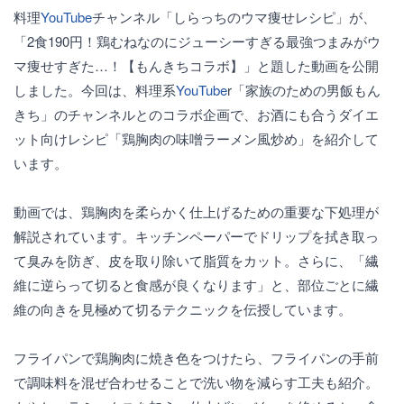
料理
YouTube
チャンネル「しらっちのウマ痩せレシピ」が、
「2食190円！鶏むねなのにジューシーすぎる最強つまみがウ
マ痩せすぎた…！【もんきちコラボ】」と題した動画を公開
しました。今回は、料理系
YouTube
r「家族のための男飯もん
きち」のチャンネルとのコラボ企画で、お酒にも合うダイエ
ット向けレシピ「鶏胸肉の味噌ラーメン風炒め」を紹介して
います。
動画では、鶏胸肉を柔らかく仕上げるための重要な下処理が
解説されています。キッチンペーパーでドリップを拭き取っ
て臭みを防ぎ、皮を取り除いて脂質をカット。さらに、「繊
維に逆らって切ると食感が良くなります」と、部位ごとに繊
維の向きを見極めて切るテクニックを伝授しています。
フライパンで鶏胸肉に焼き色をつけたら、フライパンの手前
で調味料を混ぜ合わせることで洗い物を減らす工夫も紹介。