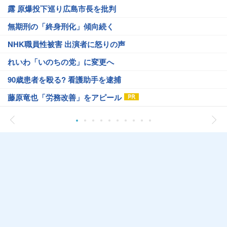
露 原爆投下巡り広島市長を批判
無期刑の「終身刑化」傾向続く
NHK職員性被害 出演者に怒りの声
れいわ「いのちの党」に変更へ
90歳患者を殴る? 看護助手を逮捕
藤原竜也「労務改善」をアピール