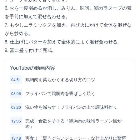
6. 火を一度弱めるか消し、みりん、味噌、鶏ガラスープの素
を手前に加えて混ぜ合わせる。
7. もやしニラミックスを加え、再び火にかけて全体を混ぜな
がら炒める。
8. 仕上げにバターを加えて全体的によく混ぜ合わせる。
9. 器に盛り付けて完成。
YouTubeの動画内容
鶏胸肉を柔らかくする切り方のコツ
04:51
フライパンで鶏胸肉を香ばしく焼く
08:06
洗い物を減らす！フライパンの上で調味料作り
09:20
完成・食欲をそそる「鶏胸肉の味噌ラーメン風炒
12:35
め」
実食！「疑うぐらいジューシー」な仕上がりに驚愕
13:48