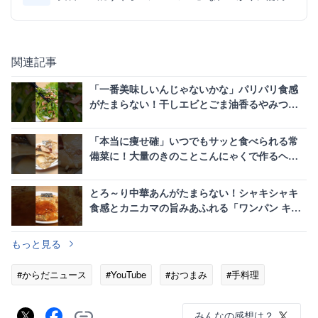
関連記事
「一番美味しいんじゃないかな」パリパリ食感
がたまらない！干しエビとごま油香るやみつき
生ピーマン
「本当に痩せ確」いつでもサッと食べられる常
備菜に！大量のきのことこんにゃくで作るヘル
シー腸活煮物
とろ～り中華あんがたまらない！シャキシャキ
食感とカニカマの旨みあふれる「ワンパン キャ
ベかま焼き」
もっと見る
#からだニュース
#YouTube
#おつまみ
#手料理
みんなの感想は？