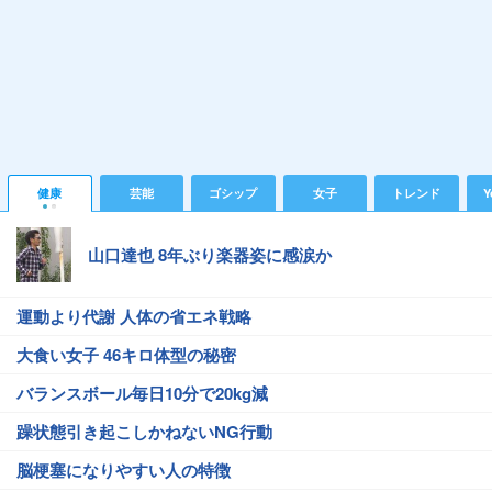
健康
芸能
ゴシップ
女子
トレンド
Y
山口達也 8年ぶり楽器姿に感涙か
運動より代謝 人体の省エネ戦略
大食い女子 46キロ体型の秘密
バランスボール毎日10分で20kg減
躁状態引き起こしかねないNG行動
脳梗塞になりやすい人の特徴