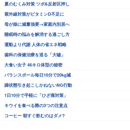
夏のむくみ対策 ツボ&反射区押し
紫外線対策がビタミンD不足に
母が娘に減量強要→家庭内別居へ
睡眠時の悩みを解消する過ごし方
運動より代謝 人体の省エネ戦略
歯科の保健治療を巡る「大嘘」
大食い女子 46キロ体型の秘密
バランスボール毎日10分で20kg減
躁状態引き起こしかねないNG行動
1日10分で手軽に「ひざ痛対策」
キウイを食べる際の3つの注意点
コーヒー 朝すぐ飲むのはダメ?