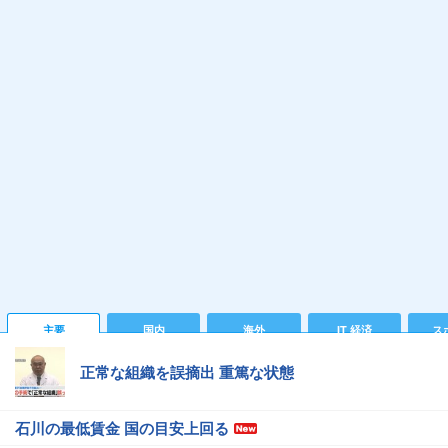
主要
国内
海外
IT 経済
ス
正常な組織を誤摘出 重篤な状態
石川の最低賃金 国の目安上回る