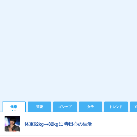
健康
芸能
ゴシップ
女子
トレンド
Y
体重62kg→82kgに 寺田心の生活