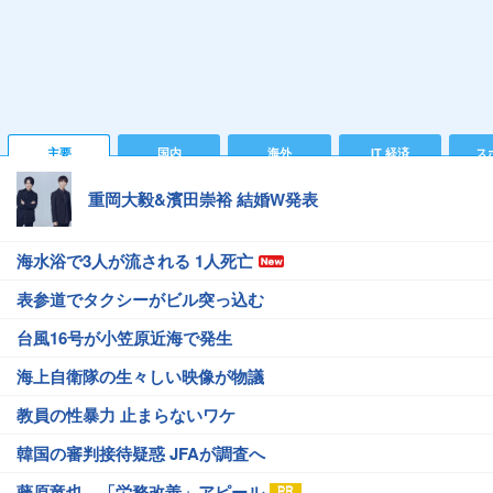
主要
国内
海外
IT 経済
ス
重岡大毅&濱田崇裕 結婚W発表
海水浴で3人が流される 1人死亡
表参道でタクシーがビル突っ込む
台風16号が小笠原近海で発生
海上自衛隊の生々しい映像が物議
教員の性暴力 止まらないワケ
韓国の審判接待疑惑 JFAが調査へ
藤原竜也、「労務改善」アピール