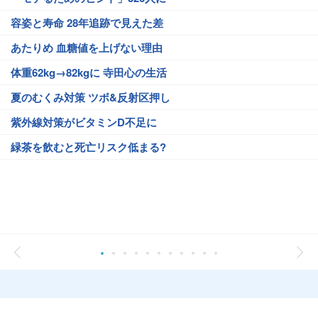
容姿と寿命 28年追跡で見えた差
あたりめ 血糖値を上げない理由
体重62kg→82kgに 寺田心の生活
夏のむくみ対策 ツボ&反射区押し
紫外線対策がビタミンD不足に
緑茶を飲むと死亡リスク低まる?