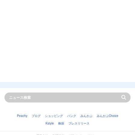
Peachy
ブログ
ショッピング
バンク
みんかぶ
みんかぶChoice
Kstyle
株探
プレスリリース