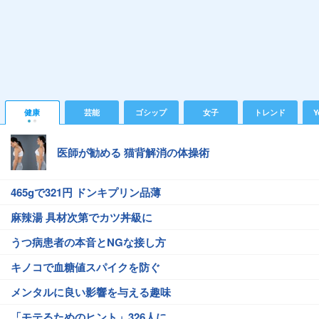
健康
芸能
ゴシップ
女子
トレンド
Y
医師が勧める 猫背解消の体操術
465gで321円 ドンキプリン品薄
麻辣湯 具材次第でカツ丼級に
うつ病患者の本音とNGな接し方
キノコで血糖値スパイクを防ぐ
メンタルに良い影響を与える趣味
「モテるためのヒント」326人に