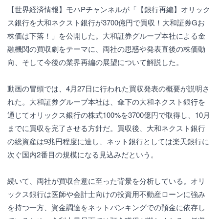
【世界経済情報】モハPチャンネルが「【銀行再編】オリック
ス銀行を大和ネクスト銀行が3700億円で買収！大和証券Gお
株価は下落！」を公開した。大和証券グループ本社による金
融機関の買収劇をテーマに、両社の思惑や発表直後の株価動
向、そして今後の業界再編の展望について解説した。
動画の冒頭では、4月27日に行われた買収発表の概要が説明さ
れた。大和証券グループ本社は、傘下の大和ネクスト銀行を
通じてオリックス銀行の株式100%を3700億円で取得し、10月
までに買収を完了させる方針だ。買収後、大和ネクスト銀行
の総資産は9兆円程度に達し、ネット銀行としては楽天銀行に
次ぐ国内2番目の規模になる見込みだという。
続いて、両社が買収合意に至った背景を分析している。オリ
ックス銀行は医師や会計士向けの投資用不動産ローンに強み
を持つ一方、資金調達をネットバンキングでの預金に依存し