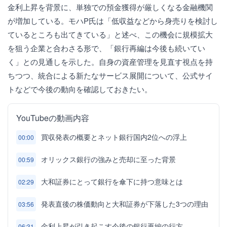
金利上昇を背景に、単独での預金獲得が厳しくなる金融機関
が増加している。モハP氏は「低収益などから身売りを検討し
ているところも出てきている」と述べ、この機会に規模拡大
を狙う企業と合わさる形で、「銀行再編は今後も続いてい
く」との見通しを示した。自身の資産管理を見直す視点を持
ちつつ、統合による新たなサービス展開について、公式サイ
トなどで今後の動向を確認しておきたい。
YouTubeの動画内容
買収発表の概要とネット銀行国内2位への浮上
00:00
オリックス銀行の強みと売却に至った背景
00:59
大和証券にとって銀行を傘下に持つ意味とは
02:29
発表直後の株価動向と大和証券が下落した3つの理由
03:56
金利上昇が引き起こす今後の銀行再編の行方
06:31