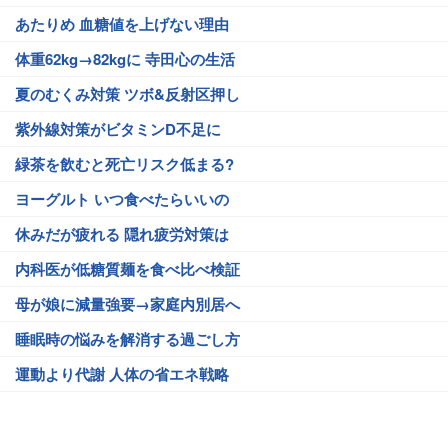
あたりめ 血糖値を上げない理由
体重62kg→82kgに 寺田心の生活
夏のむくみ対策 ツボ&反射区押し
紫外線対策がビタミンD不足に
緑茶を飲むと死亡リスク低まる?
ヨーグルト いつ食べたらいいの
休みだが疲れる 隠れ疲労対策は
内科医が低糖質麺を食べ比べ検証
母が娘に減量強要→家庭内別居へ
睡眠時の悩みを解消する過ごし方
運動より代謝 人体の省エネ戦略