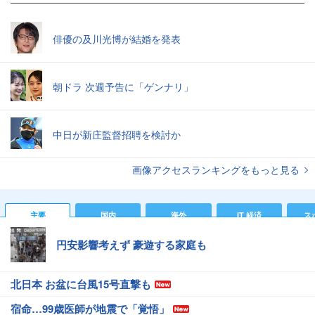
俳優の及川光博が結婚を発表
朝ドラ 次週予告に「ゲンナリ」
中日が新庄監督招聘を検討か
画像アクセスランキングをもっと見る
主要
国内
海外
IT 経済
ス
円安影響考えず 豪遊する家庭も
北日本 お盆に台風15号直撃も
宿命…99歳医師が地震で「覚悟」