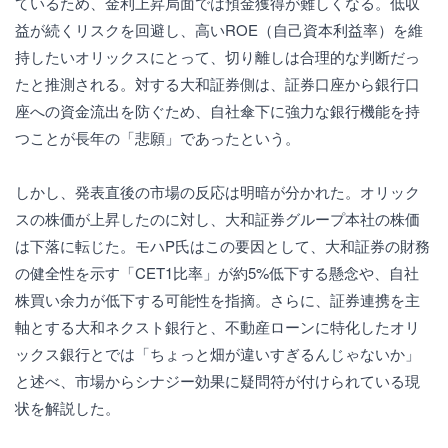
ているため、金利上昇局面では預金獲得が難しくなる。低収
益が続くリスクを回避し、高いROE（自己資本利益率）を維
持したいオリックスにとって、切り離しは合理的な判断だっ
たと推測される。対する大和証券側は、証券口座から銀行口
座への資金流出を防ぐため、自社傘下に強力な銀行機能を持
つことが長年の「悲願」であったという。
しかし、発表直後の市場の反応は明暗が分かれた。オリック
スの株価が上昇したのに対し、大和証券グループ本社の株価
は下落に転じた。モハP氏はこの要因として、大和証券の財務
の健全性を示す「CET1比率」が約5%低下する懸念や、自社
株買い余力が低下する可能性を指摘。さらに、証券連携を主
軸とする大和ネクスト銀行と、不動産ローンに特化したオリ
ックス銀行とでは「ちょっと畑が違いすぎるんじゃないか」
と述べ、市場からシナジー効果に疑問符が付けられている現
状を解説した。