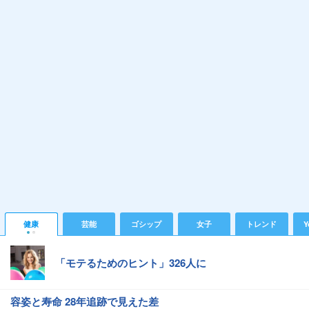
健康
芸能
ゴシップ
女子
トレンド
Y
「モテるためのヒント」326人に
容姿と寿命 28年追跡で見えた差