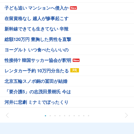
子ども追い マンションへ侵入か
在留資格なし 越人が惨事起こす
新幹線できても生きてない 辛辣
総額120万円 豊胸した男性を直撃
ヨーグルト いつ食べたらいいの
性接待? 韓国サッカー協会が釈明
レンタカー予約 10万円分当たる
北京五輪スノボ銅の冨田が結婚
「要介護5」の志茂田景樹氏 今は
河井に悲劇 ミナミでぼったくり