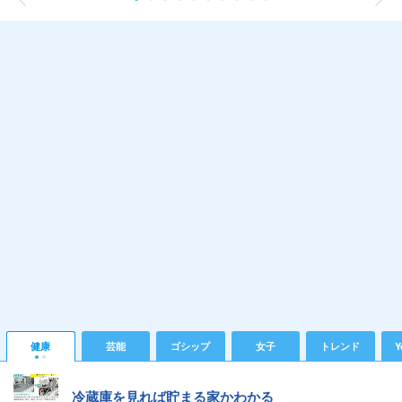
健康
芸能
ゴシップ
女子
トレンド
Y
冷蔵庫を見れば貯まる家かわかる