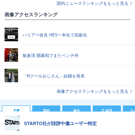
国内ニュースランキングをもっと見る
画像アクセスランキング
ハリアー改良 HEV一本化で高級化
板倉滉 開幕戦でまたベンチ外
「Nクールおじさん」結婚を発表
画像アクセスランキングをもっと見る
主要
国内
海外
IT 経済
ス
STARTO社が誹謗中傷ユーザー特定