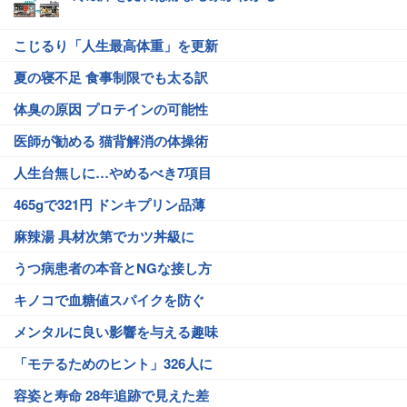
こじるり「人生最高体重」を更新
夏の寝不足 食事制限でも太る訳
体臭の原因 プロテインの可能性
医師が勧める 猫背解消の体操術
人生台無しに…やめるべき7項目
465gで321円 ドンキプリン品薄
麻辣湯 具材次第でカツ丼級に
うつ病患者の本音とNGな接し方
キノコで血糖値スパイクを防ぐ
メンタルに良い影響を与える趣味
「モテるためのヒント」326人に
容姿と寿命 28年追跡で見えた差