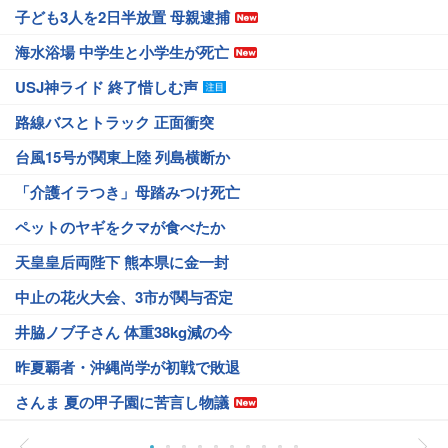
子ども3人を2日半放置 母親逮捕
海水浴場 中学生と小学生が死亡
USJ神ライド 終了惜しむ声
路線バスとトラック 正面衝突
台風15号が関東上陸 列島横断か
「介護イラつき」母踏みつけ死亡
ペットのヤギをクマが食べたか
天皇皇后両陛下 熊本県に金一封
中止の花火大会、3市が関与否定
井脇ノブ子さん 体重38kg減の今
昨夏覇者・沖縄尚学が初戦で敗退
さんま 夏の甲子園に苦言し物議