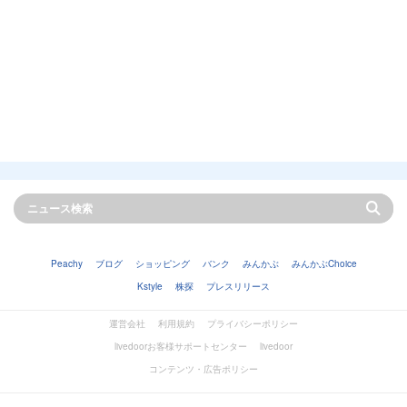
Peachy
ブログ
ショッピング
バンク
みんかぶ
みんかぶChoice
Kstyle
株探
プレスリリース
運営会社
利用規約
プライバシーポリシー
livedoorお客様サポートセンター
livedoor
コンテンツ・広告ポリシー