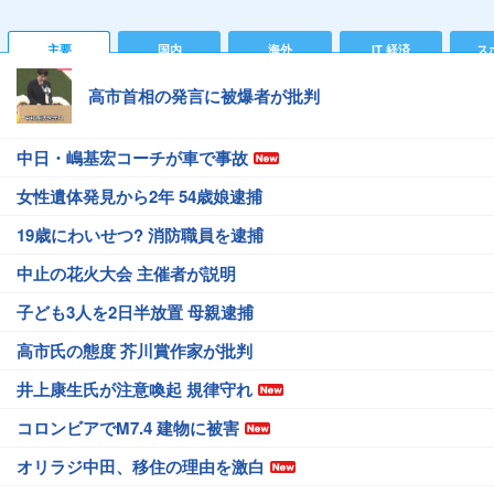
主要
国内
海外
IT 経済
ス
高市首相の発言に被爆者が批判
中日・嶋基宏コーチが車で事故
女性遺体発見から2年 54歳娘逮捕
19歳にわいせつ? 消防職員を逮捕
中止の花火大会 主催者が説明
子ども3人を2日半放置 母親逮捕
高市氏の態度 芥川賞作家が批判
井上康生氏が注意喚起 規律守れ
コロンビアでM7.4 建物に被害
オリラジ中田、移住の理由を激白