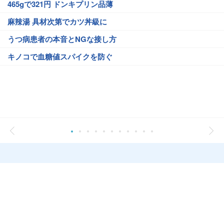
465gで321円 ドンキプリン品薄
麻辣湯 具材次第でカツ丼級に
うつ病患者の本音とNGな接し方
キノコで血糖値スパイクを防ぐ