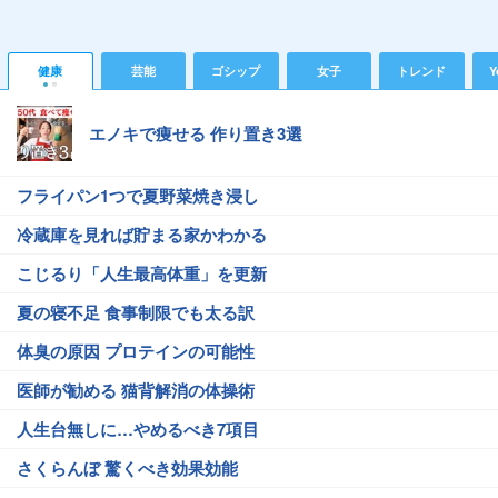
健康
芸能
ゴシップ
女子
トレンド
Y
エノキで痩せる 作り置き3選
フライパン1つで夏野菜焼き浸し
冷蔵庫を見れば貯まる家かわかる
こじるり「人生最高体重」を更新
夏の寝不足 食事制限でも太る訳
体臭の原因 プロテインの可能性
医師が勧める 猫背解消の体操術
人生台無しに…やめるべき7項目
さくらんぼ 驚くべき効果効能