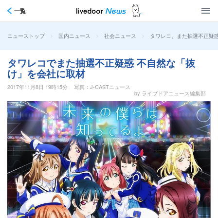
一覧
>
>
>
タワレコ、また抽選不正疑
ニューストップ
国内ニュース
社会ニュース
タワレコでまた抽選不正疑惑 不自然な「抜
け」を会社に取材
2017年11月8日 19時15分
写真：J-CASTニュース
by ライブドアニュース編集部