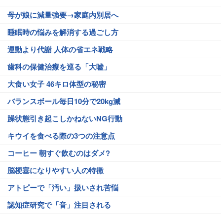
母が娘に減量強要→家庭内別居へ
睡眠時の悩みを解消する過ごし方
運動より代謝 人体の省エネ戦略
歯科の保健治療を巡る「大嘘」
大食い女子 46キロ体型の秘密
バランスボール毎日10分で20kg減
躁状態引き起こしかねないNG行動
キウイを食べる際の3つの注意点
コーヒー 朝すぐ飲むのはダメ?
脳梗塞になりやすい人の特徴
アトピーで「汚い」扱いされ苦悩
認知症研究で「音」注目される