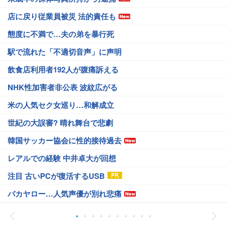
店に戻り従業員被災 法的責任も
態度に不満で…夫の弟を暴行死
駅で流れた「不適切音声」に声明
飲食店利用者192人が腹痛訴える
NHK性加害者非公表 波紋広がる
米の人気セク女巡り…和解成立
世紀の大誤審? 晴れ舞台で悲劇
韓国サッカー協会に性的接待過去
レアルでの経験 中井卓大が回想
注目 古いPCが復活するUSB
バカヤロー…人気声優が別れ悲痛