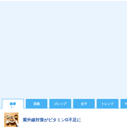
健康
芸能
ゴシップ
女子
トレンド
Y
紫外線対策がビタミンD不足に