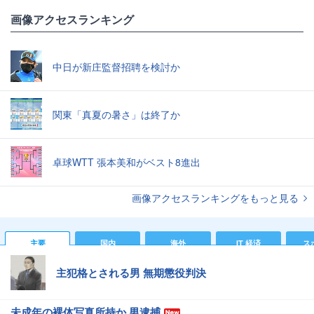
画像アクセスランキング
中日が新庄監督招聘を検討か
関東「真夏の暑さ」は終了か
卓球WTT 張本美和がベスト8進出
画像アクセスランキングをもっと見る
主要
国内
海外
IT 経済
ス
主犯格とされる男 無期懲役判決
未成年の裸体写真所持か 男逮捕