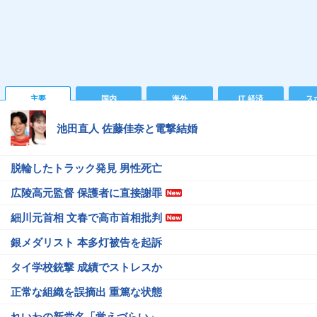
主要
国内
海外
IT 経済
ス
池田直人 佐藤佳奈と電撃結婚
脱輪したトラック発見 男性死亡
広陵高元監督 保護者に直接謝罪
細川元首相 文春で高市首相批判
銀メダリスト 本多灯被告を起訴
タイ学校銃撃 成績でストレスか
正常な組織を誤摘出 重篤な状態
れいわの新党名「覚えづらい」