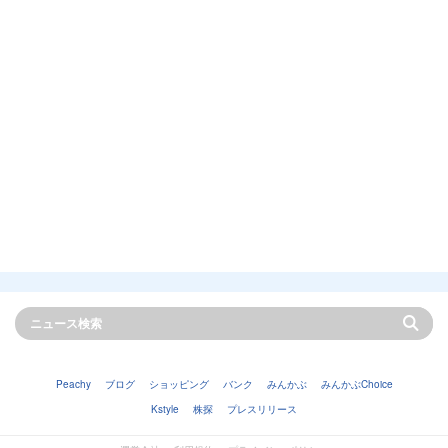
Peachy
ブログ
ショッピング
バンク
みんかぶ
みんかぶChoice
Kstyle
株探
プレスリリース