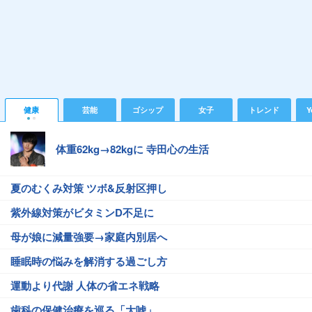
健康
芸能
ゴシップ
女子
トレンド
Y
体重62kg→82kgに 寺田心の生活
夏のむくみ対策 ツボ&反射区押し
紫外線対策がビタミンD不足に
母が娘に減量強要→家庭内別居へ
睡眠時の悩みを解消する過ごし方
運動より代謝 人体の省エネ戦略
歯科の保健治療を巡る「大嘘」