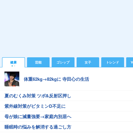
健康
芸能
ゴシップ
女子
トレンド
Y
体重62kg→82kgに 寺田心の生活
夏のむくみ対策 ツボ&反射区押し
紫外線対策がビタミンD不足に
母が娘に減量強要→家庭内別居へ
睡眠時の悩みを解消する過ごし方