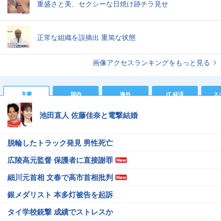
重盛さと美、セクシーな日焼け跡チラ見せ
正常な組織を誤摘出 重篤な状態
画像アクセスランキングをもっと見る
主要
国内
海外
IT 経済
ス
池田直人 佐藤佳奈と電撃結婚
脱輪したトラック発見 男性死亡
広陵高元監督 保護者に直接謝罪
細川元首相 文春で高市首相批判
銀メダリスト 本多灯被告を起訴
タイ学校銃撃 成績でストレスか