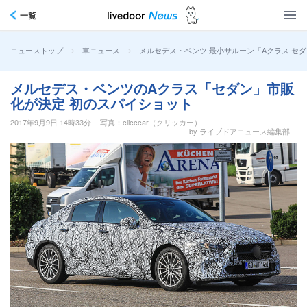
一覧
>
>
メルセデス・ベンツ 最小サルーン「Aクラス セ
ニューストップ
車ニュース
メルセデス・ベンツのAクラス「セダン」市販
化が決定 初のスパイショット
2017年9月9日 14時33分
写真：clicccar（クリッカー）
by ライブドアニュース編集部