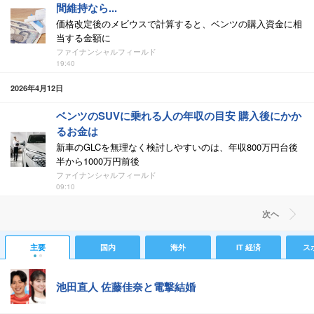
間維持なら...
価格改定後のメビウスで計算すると、ベンツの購入資金に相
当する金額に
ファイナンシャルフィールド
19:40
2026年4月12日
ベンツのSUVに乗れる人の年収の目安 購入後にかか
るお金は
新車のGLCを無理なく検討しやすいのは、年収800万円台後
半から1000万円前後
ファイナンシャルフィールド
09:10
次ヘ
主要
国内
海外
IT 経済
ス
池田直人 佐藤佳奈と電撃結婚