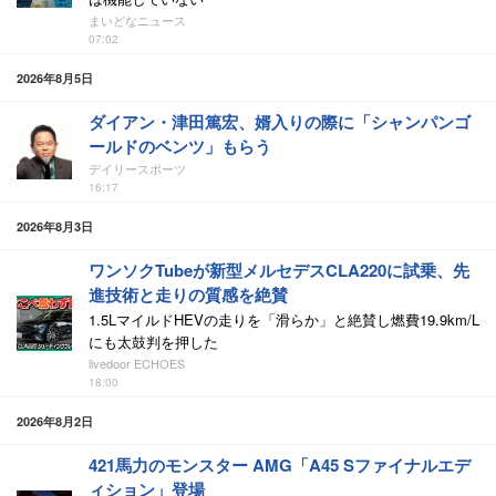
まいどなニュース
07:02
2026年8月5日
ダイアン・津田篤宏、婿入りの際に「シャンパンゴ
ールドのベンツ」もらう
デイリースポーツ
16:17
2026年8月3日
ワンソクTubeが新型メルセデスCLA220に試乗、先
進技術と走りの質感を絶賛
1.5LマイルドHEVの走りを「滑らか」と絶賛し燃費19.9km/L
にも太鼓判を押した
livedoor ECHOES
18:00
2026年8月2日
421馬力のモンスター AMG「A45 Sファイナルエデ
ィション」登場