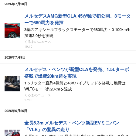
2026年7月20日
メルセデスAMG新型CLA 45が独で初公開、3モータ
ーで680馬力を発揮
3基のアキシャルフラックスモーターで680馬力・0-100km/h
加速3.0秒を実現
くるまのニュース
19:10
2026年7月9日
メルセデス・ベンツが新型CLAを発売、1.5Lターボ
搭載で燃費20km超を実現
1.5リッター直列4気筒と48Vハイブリッドを搭載し燃費は
WLTCモード約20kmを達成
くるまのニュース
17:00
2026年6月26日
全長5.3m メルセデス・ベンツ新型EVミニバン
「VLE」の驚異の走り