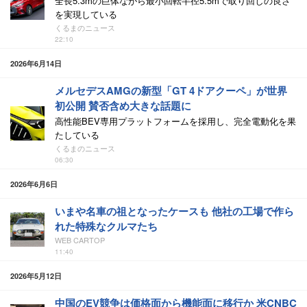
全長5.3mの巨体ながら最小回転半径5.5mで取り回しの良さ
を実現している
くるまのニュース
22:10
2026年6月14日
メルセデスAMGの新型「GT 4ドアクーペ」が世界
初公開 賛否含め大きな話題に
高性能BEV専用プラットフォームを採用し、完全電動化を果
たしている
くるまのニュース
06:30
2026年6月6日
いまや名車の祖となったケースも 他社の工場で作ら
れた特殊なクルマたち
WEB CARTOP
11:40
2026年5月12日
中国のEV競争は価格面から機能面に移行か 米CNBC