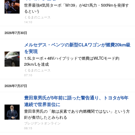
世界最強4気筒ターボ「M139」が421馬力・500Nmを発揮す
るという
くるまのニュース
14:10
2026年7月30日
メルセデス・ベンツの新型CLAワゴンが燃費20km級
を実現
1.5Lターボ＋48Vハイブリッドで燃費はWLTCモード約
20km/Lを達成
くるまのニュース
07:10
2026年7月27日
豊田章男氏が5年前に語った警告通り、トヨタが6年
連続で世界首位に
豊田章男氏の「敵は炭素であり内燃機関ではない」という方
針が奏功したとみられる
プレジデントオンライン
06:15