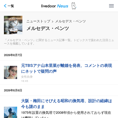
一覧
ニューストップ
>
メルセデス・ベンツ
メルセデス・ベンツ
『メルセデス・ベンツ』に関するニュース記事一覧。トピックスで扱われた注目ニュ
ースを掲載しています。
2026年8月7日
元TBSアナ山本里菜が離婚を発表、コメントの表現
にネットで疑問の声
女性自身
16:45
2026年8月6日
大阪・梅田にそびえる昭和の換気塔、設計の経緯は
今も謎のまま
1975年設置の換気塔で2008年頃から使用されておらず現在
は機能していない