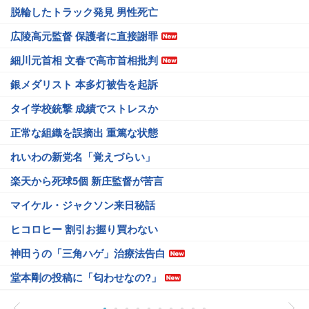
脱輪したトラック発見 男性死亡
広陵高元監督 保護者に直接謝罪
細川元首相 文春で高市首相批判
銀メダリスト 本多灯被告を起訴
タイ学校銃撃 成績でストレスか
正常な組織を誤摘出 重篤な状態
れいわの新党名「覚えづらい」
楽天から死球5個 新庄監督が苦言
マイケル・ジャクソン来日秘話
ヒコロヒー 割引お握り買わない
神田うの「三角ハゲ」治療法告白
堂本剛の投稿に「匂わせなの?」