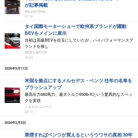
が記事掲載
Record China
07:30
タイ国際モーターショーで欧州系ブランドが躍動
BEVをメインに展示
当初は高級BEVを目玉にしていたが、ハイパフォーマンスブ
ランドを推し
WEB CARTOP
06:20
2026年5月11日
米国を拠点にするメルセデス・ベンツ 往年の名車を
ブラッシュアップ
最高出力660馬力、最大トルク650lb-ftという驚異的なスペッ
クを実現
くるまのニュース
22:10
2026年5月3日
禁煙すればベンツが買えるというウワサの真相 30年