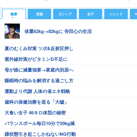
健康
芸能
ゴシップ
女子
トレンド
Y
体重62kg→82kgに 寺田心の生活
夏のむくみ対策 ツボ&反射区押し
紫外線対策がビタミンD不足に
母が娘に減量強要→家庭内別居へ
睡眠時の悩みを解消する過ごし方
運動より代謝 人体の省エネ戦略
歯科の保健治療を巡る「大嘘」
大食い女子 46キロ体型の秘密
バランスボール毎日10分で20kg減
躁状態引き起こしかねないNG行動