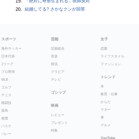
19.
「絶対に奇形生まれる」医師反対
20.
結婚してる? さかなクンが回答
スポーツ
芸能
女子
海外サッカー
芸能総合
恋愛
日本代表
音楽
ライフスタイル
Jリーグ
韓流
ファッション
プロ野球
グラビア
トレンド
MLB
テレビ
本
ゴルフ
ゴシップ
教育・仕事
テニス
からだ
格闘技
映画
マネー
競馬
レビュー
車
相撲
プレゼント
グルメ
バスケ
特集
バレー
YouTube