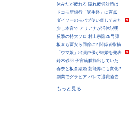
休みだが疲れる 隠れ疲労対策は
ドコモ新銀行「誕生祭」に盲点
ダイソーのモバブ使い倒してみた
少し本音で アリアナが活休説明
反撃の特大ソロ 村上宗隆25号弾
板倉も冨安ら同僚に? 関係者指摘
「ウマ娘」出演声優が結婚を発表
鈴木砂羽 子宮筋腫摘出していた
春奈と板倉結婚 芸能界にも変化?
副業でグラビア バレて退職過去
もっと見る