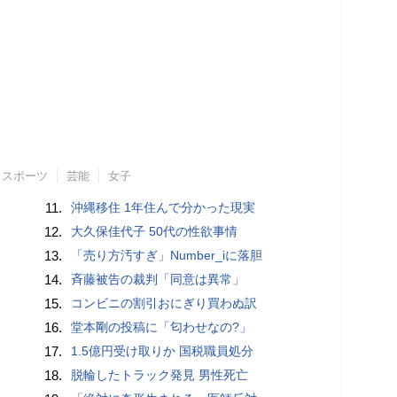
スポーツ
芸能
女子
11.
沖縄移住 1年住んで分かった現実
12.
大久保佳代子 50代の性欲事情
13.
「売り方汚すぎ」Number_iに落胆
14.
斉藤被告の裁判「同意は異常」
15.
コンビニの割引おにぎり買わぬ訳
16.
堂本剛の投稿に「匂わせなの?」
17.
1.5億円受け取りか 国税職員処分
18.
脱輪したトラック発見 男性死亡