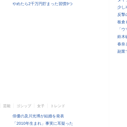
やめたら2千万円貯まった習慣9つ
少し
反撃
板倉
「ウ
鈴木
春奈
副業
芸能
ゴシップ
女子
トレンド
俳優の及川光博が結婚を発表
「2010年生まれ」事実に耳疑った