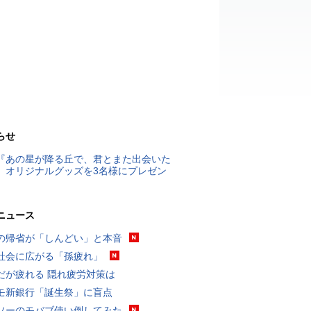
らせ
『あの星が降る丘で、君とまた出会いた
』オリジナルグッズを3名様にプレゼン
ニュース
の帰省が「しんどい」と本音
社会に広がる「孫疲れ」
だが疲れる 隠れ疲労対策は
モ新銀行「誕生祭」に盲点
ソーのモバブ使い倒してみた