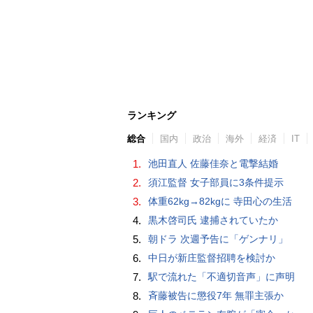
ランキング
総合
国内
政治
海外
経済
IT
1.
池田直人 佐藤佳奈と電撃結婚
2.
須江監督 女子部員に3条件提示
3.
体重62kg→82kgに 寺田心の生活
4.
黒木啓司氏 逮捕されていたか
5.
朝ドラ 次週予告に「ゲンナリ」
6.
中日が新庄監督招聘を検討か
7.
駅で流れた「不適切音声」に声明
8.
斉藤被告に懲役7年 無罪主張か