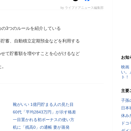
by ライブドアニュース編集部
ための3つのルールを紹介している
形貯蓄、自動積立定期預金などを利用する
わせて貯蓄額を増やすことを心がけるなど
お知
た。
映画
い。
ト！
主要
子孫
靴がいい 1億円貯まる人の見た目
日本
60代「平均2843万円」が示す格差
休み
一目置かれる初ボーナスの使い方
ドコ
机に「残高0」の通帳 妻が蒸発
ダイ