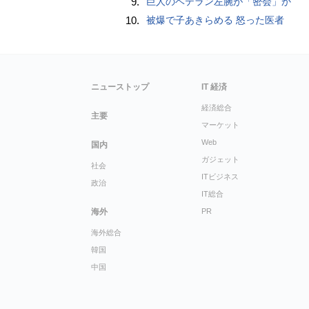
9.
巨人のベテラン左腕が「密会」か
10.
被爆で子あきらめる 怒った医者
ニューストップ
IT 経済
経済総合
主要
マーケット
Web
国内
ガジェット
社会
ITビジネス
政治
IT総合
海外
PR
海外総合
韓国
中国