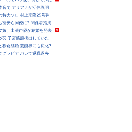
本音で アリアナが活休説明
の特大ソロ 村上宗隆25号弾
も冨安ら同僚に? 関係者指摘
マ娘」出演声優が結婚を発表
砂羽 子宮筋腫摘出していた
と板倉結婚 芸能界にも変化?
でグラビア バレて退職過去