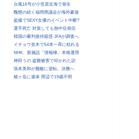
台風16号が小笠原近海で発生
醜態の続く福岡県議会が海外豪遊
盗撮でSEXY女優のイベント中断?
選手死亡 対策しても熱中症発症
韓国の審判接待疑惑 JFAが調査へ
イチョウ並木で54本一斉に枯れる
NHK、新施設「情報棟」本格運用
神田うの 盗難被害で叩かれた訳
張本美和が難敵に逆転、決勝へ
槍ヶ岳に遺体 周辺で19歳不明