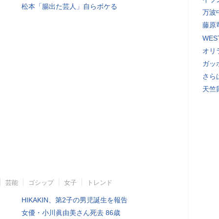
松本「腸出た芸人」自らボケる
万波
藤原
WE
オリ
ガッ
さら
天竺
芸能
ゴシップ
女子
トレンド
HIKAKIN、第2子の男児誕生を報告
女優・小川眞由美さん死去 86歳