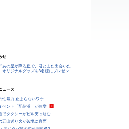
らせ
『あの星が降る丘で、君とまた出会いた
』オリジナルグッズを3名様にプレゼン
ニュース
の性暴力 止まらないワケ
イベント「配信派」が急増
道でタクシーがビル突っ込む
の五山送り火が苦境に直面
ン モジタバ師の初公開映像?