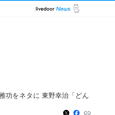
雅功をネタに 東野幸治「どん
」