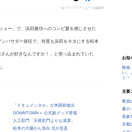
by ライブドアニュース編集部
ナショー」で、浜田雅功へのコンビ愛を感じさせた
のアンバサダー就任で、何度も浜田をネタにする松本
田さんが好きなんですか！」と突っ込まれていた
お知
た。
映画
い。
ト！
主要
教員
「ドキュメンタル」が米国初進出
夏の
DOWNTOWN＋ 公式新グッズ登場
表参
人工肛門「天然肛門よりも清潔」
京都
松本の大腸がん告白 兄が言及
イラ