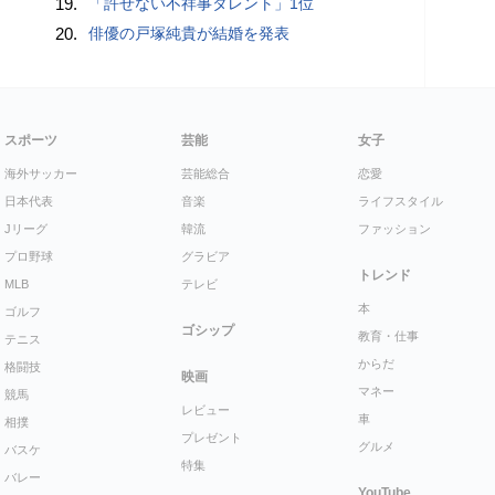
19.
「許せない不祥事タレント」1位
20.
俳優の戸塚純貴が結婚を発表
スポーツ
芸能
女子
海外サッカー
芸能総合
恋愛
日本代表
音楽
ライフスタイル
Jリーグ
韓流
ファッション
プロ野球
グラビア
トレンド
MLB
テレビ
本
ゴルフ
ゴシップ
教育・仕事
テニス
からだ
格闘技
映画
マネー
競馬
レビュー
車
相撲
プレゼント
グルメ
バスケ
特集
バレー
YouTube