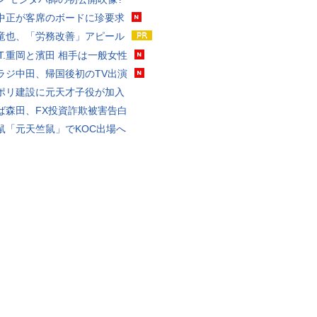
中正が客席のボードに珍要求
竜也、「労務改善」アピール
ST.重岡と濱田 相手は一般女性
ラジ中田、帰国後初のTV出演
ポリ建設に元天才子役が加入
ば森田、FX投資詐欺被害告白
鼠「元天竺鼠」でKOC出場へ