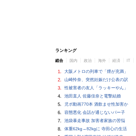
ランキング
総合
国内
政治
海外
経済
IT
1.
大阪メトロの列車で「煙が充満」
2.
山崎怜奈、突然妊娠だけ公表の訳
3.
性被害者の友人「ラッキーやん」
4.
池田直人 佐藤佳奈と電撃結婚
5.
児ポ動画770本 酒飲ませ性加害か
6.
容態悪化 会話が通じないパー子
7.
池袋暴走事故 加害者家族の苦悩
8.
体重62kg→82kgに 寺田心の生活