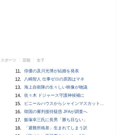
スポーツ
芸能
女子
11.
俳優の及川光博が結婚を発表
12.
八嶋智人 仕事ゼロの原因はマネ
13.
海上自衛隊の生々しい映像が物議
14.
佐々木 ドジャース守護神候補に
15.
ビニールハウスからシャインマスカット約200房を盗んだ疑い ネットで販売か 無職の男（42）逮捕 岡山県警
16.
韓国の審判接待疑惑 JFAが調査へ
17.
飯塚幸三氏に長男「勝ち目ない」
18.
「避難所格差」生まれてしまう訳