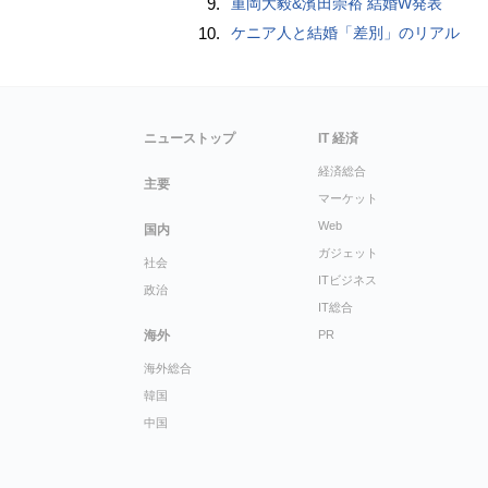
9.
重岡大毅&濱田崇裕 結婚W発表
10.
ケニア人と結婚「差別」のリアル
ニューストップ
IT 経済
経済総合
主要
マーケット
Web
国内
ガジェット
社会
ITビジネス
政治
IT総合
海外
PR
海外総合
韓国
中国