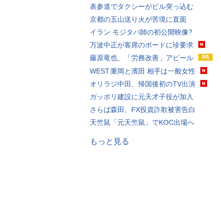
表参道でタクシーがビル突っ込む
京都の五山送り火が苦境に直面
イラン モジタバ師の初公開映像?
万波中正が客席のボードに珍要求
藤原竜也、「労務改善」アピール
WEST.重岡と濱田 相手は一般女性
オリラジ中田、帰国後初のTV出演
ガッポリ建設に元天才子役が加入
さらば森田、FX投資詐欺被害告白
天竺鼠「元天竺鼠」でKOC出場へ
もっと見る