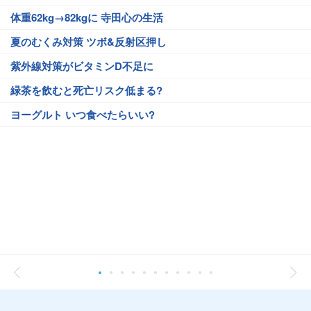
体重62kg→82kgに 寺田心の生活
夏のむくみ対策 ツボ&反射区押し
紫外線対策がビタミンD不足に
緑茶を飲むと死亡リスク低まる?
ヨーグルト いつ食べたらいい?