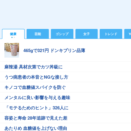
健康
芸能
ゴシップ
女子
トレンド
Y
465gで321円 ドンキプリン品薄
麻辣湯 具材次第でカツ丼級に
うつ病患者の本音とNGな接し方
キノコで血糖値スパイクを防ぐ
メンタルに良い影響を与える趣味
「モテるためのヒント」326人に
容姿と寿命 28年追跡で見えた差
あたりめ 血糖値を上げない理由