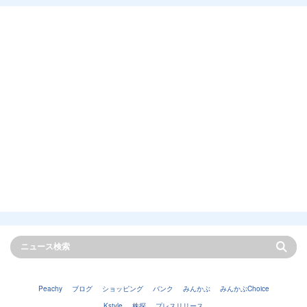
Peachy
ブログ
ショッピング
バンク
みんかぶ
みんかぶChoice
Kstyle
株探
プレスリリース