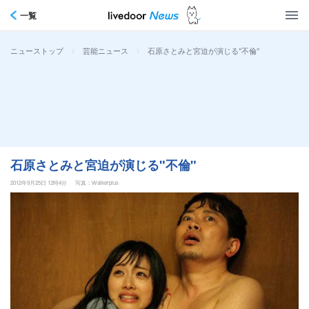
一覧
>
>
石原さとみと宮迫が演じる"不倫"
ニューストップ
芸能ニュース
石原さとみと宮迫が演じる"不倫"
2012年9月25日 12時4分
写真：Walkerplus