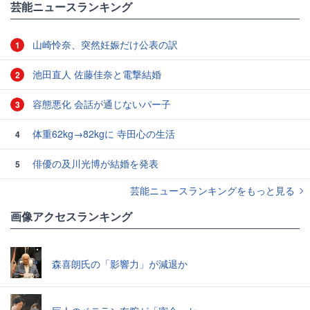
芸能ニュースランキング
山崎怜奈、突然妊娠だけ公表の訳
1
池田直人 佐藤佳奈と電撃結婚
2
容態悪化 会話が通じないパー子
3
体重62kg→82kgに 寺田心の生活
4
俳優の及川光博が結婚を発表
5
芸能ニュースランキングをもっと見る
画像アクセスランキング
森喜朗氏の「影響力」が減退か