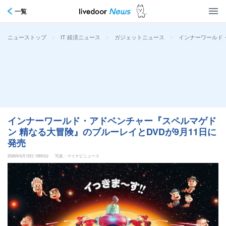
一覧
>
>
>
インナーワールド・
ニューストップ
IT 経済ニュース
ガジェットニュース
インナーワールド・アドベンチャー『スペルマゲド
ン 精なる大冒険』のブルーレイとDVDが9月11日に
発売
2026年6月12日 12時0分
写真：マイナビニュース