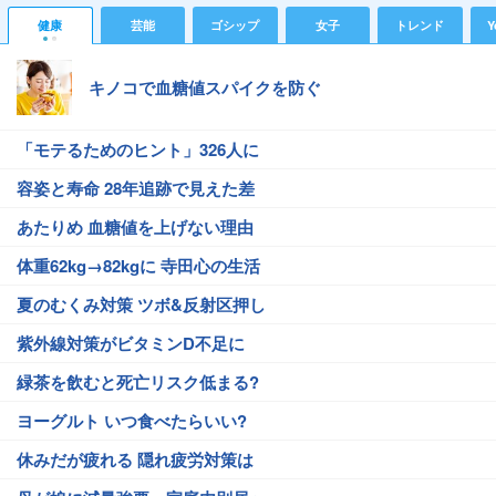
健康
芸能
ゴシップ
女子
トレンド
Y
キノコで血糖値スパイクを防ぐ
「モテるためのヒント」326人に
容姿と寿命 28年追跡で見えた差
あたりめ 血糖値を上げない理由
体重62kg→82kgに 寺田心の生活
夏のむくみ対策 ツボ&反射区押し
紫外線対策がビタミンD不足に
緑茶を飲むと死亡リスク低まる?
ヨーグルト いつ食べたらいい?
休みだが疲れる 隠れ疲労対策は