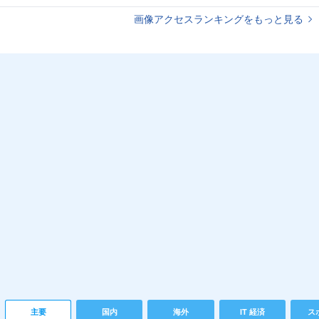
画像アクセスランキングをもっと見る
主要
国内
海外
IT 経済
ス