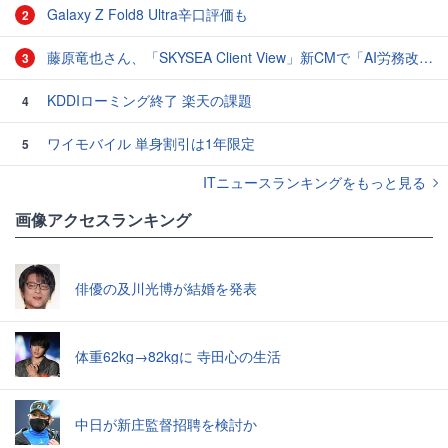
Galaxy Z Fold8 Ultra辛口評価も
2
藤原竜也さん、「SKYSEA Client View」新CMで「AI労務改善」をアピール 働き方をAIが分析したら「すぐに休んで」と言われる？
3
KDDIローミング終了 楽天の課題
4
ワイモバイル 単身割引は1年限定
5
ITニュースランキングをもっと見る
画像アクセスランキング
俳優の及川光博が結婚を発表
体重62kg→82kgに 寺田心の生活
中日が新庄監督招聘を検討か