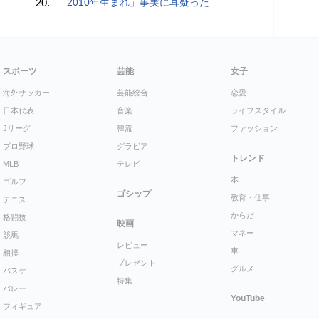
20.
「2010年生まれ」事実に耳疑った
スポーツ
芸能
女子
海外サッカー
芸能総合
恋愛
日本代表
音楽
ライフスタイル
Jリーグ
韓流
ファッション
プロ野球
グラビア
トレンド
MLB
テレビ
本
ゴルフ
ゴシップ
教育・仕事
テニス
からだ
格闘技
映画
マネー
競馬
レビュー
車
相撲
プレゼント
グルメ
バスケ
特集
バレー
YouTube
フィギュア