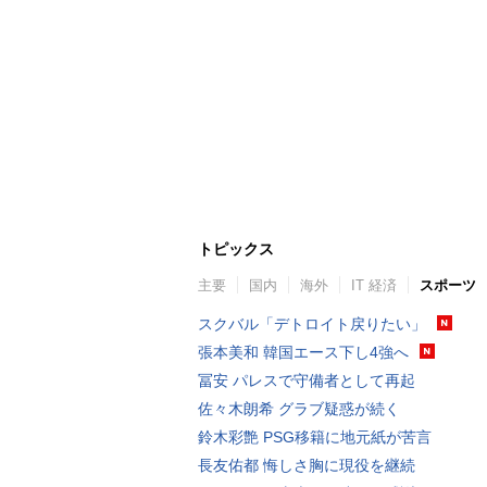
トピックス
主要
国内
海外
IT 経済
スポーツ
スクバル「デトロイト戻りたい」
張本美和 韓国エース下し4強へ
冨安 パレスで守備者として再起
佐々木朗希 グラブ疑惑が続く
鈴木彩艶 PSG移籍に地元紙が苦言
長友佑都 悔しさ胸に現役を継続