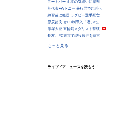
ヌートバー 山本の気遣いに感謝
英代表FWトニー 暴行罪で起訴へ
練習後に搬送 ラグビー選手死亡
原辰徳氏 セDH制導入「遅いね」
篠塚大登 五輪銅メダリスト撃破
長友、FC東京で現役続行を宣言
もっと見る
ライブドアニュースを読もう！