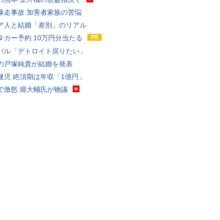
暴走事故 加害者家族の苦悩
ア人と結婚「差別」のリアル
タカー予約 10万円分当たる
バル「デトロイト戻りたい」
の戸塚純貴が結婚を発表
健児 絶頂期は年収「1億円」
で激怒 堀大輔氏が物議