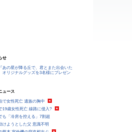
らせ
『あの星が降る丘で、君とまた出会いた
』オリジナルグッズを3名様にプレゼン
ニュース
泊で女性死亡 遺族の胸中
で19歳女性死亡 線路に侵入?
でも「冷房を控える」7割超
助けようとした父 意識不明
の熊本 室外機の窃盗相次ぐ