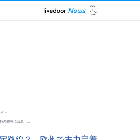
ス
>
自身の去就に言及「…
既定路線？ 欧州で主力定着…