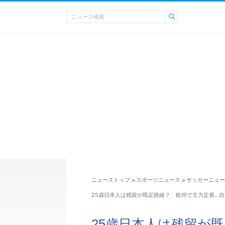
ニューストップ
スポーツニュース
サッカーニュー
>
>
25歳日本人は残留が既定路線？ 欧州で主力定着…
25歳日本人は残留が