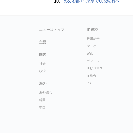
10.
長友佑都 FC東京で現役続行へ
ニューストップ
IT 経済
経済総合
主要
マーケット
Web
国内
ガジェット
社会
ITビジネス
政治
IT総合
海外
PR
海外総合
韓国
中国