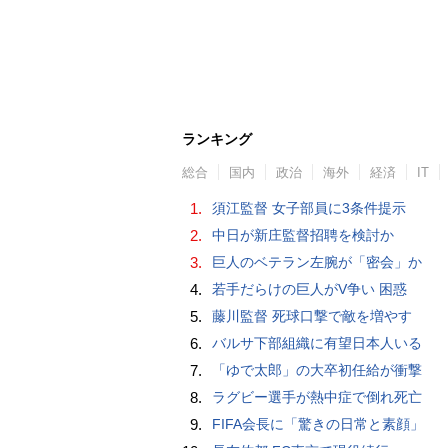
ランキング
総合
国内
政治
海外
経済
IT
1.
須江監督 女子部員に3条件提示
2.
中日が新庄監督招聘を検討か
3.
巨人のベテラン左腕が「密会」か
4.
若手だらけの巨人がV争い 困惑
5.
藤川監督 死球口撃で敵を増やす
6.
バルサ下部組織に有望日本人いる
7.
「ゆで太郎」の大卒初任給が衝撃
8.
ラグビー選手が熱中症で倒れ死亡
9.
FIFA会長に「驚きの日常と素顔」