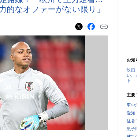
力的なオファーがない限り」
お知
映画
い。
ト！
主要
車中
愛知
猛暑
息子
被災