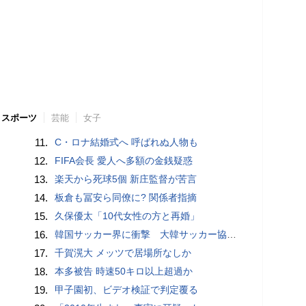
スポーツ
芸能
女子
11.
C・ロナ結婚式へ 呼ばれぬ人物も
12.
FIFA会長 愛人へ多額の金銭疑惑
13.
楽天から死球5個 新庄監督が苦言
14.
板倉も冨安ら同僚に? 関係者指摘
15.
久保優太「10代女性の方と再婚」
16.
韓国サッカー界に衝撃 大韓サッカー協会に外国人審判への“性的接待”疑惑 韓国メディアが報道
17.
千賀滉大 メッツで居場所なしか
18.
本多被告 時速50キロ以上超過か
19.
甲子園初、ビデオ検証で判定覆る