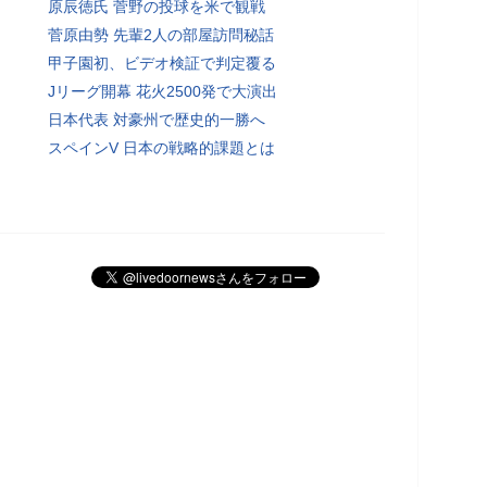
原辰徳氏 菅野の投球を米で観戦
菅原由勢 先輩2人の部屋訪問秘話
甲子園初、ビデオ検証で判定覆る
Jリーグ開幕 花火2500発で大演出
日本代表 対豪州で歴史的一勝へ
スペインV 日本の戦略的課題とは