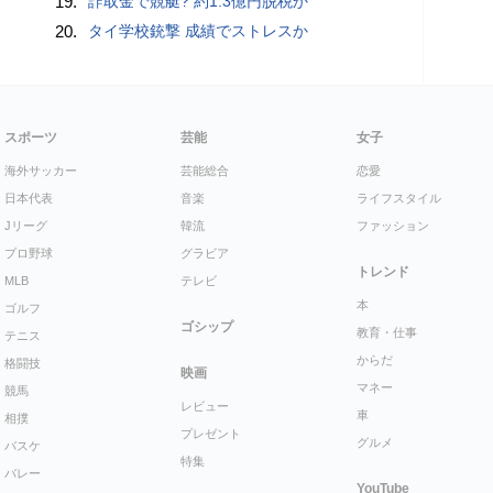
19.
詐取金で競艇? 約1.3億円脱税か
20.
タイ学校銃撃 成績でストレスか
スポーツ
芸能
女子
海外サッカー
芸能総合
恋愛
日本代表
音楽
ライフスタイル
Jリーグ
韓流
ファッション
プロ野球
グラビア
トレンド
MLB
テレビ
本
ゴルフ
ゴシップ
教育・仕事
テニス
からだ
格闘技
映画
マネー
競馬
レビュー
車
相撲
プレゼント
グルメ
バスケ
特集
バレー
YouTube