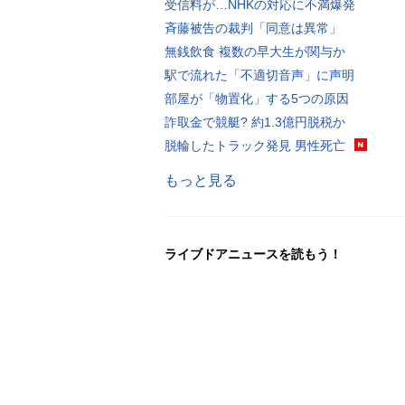
受信料が…NHKの対応に不満爆発
斉藤被告の裁判「同意は異常」
無銭飲食 複数の早大生が関与か
駅で流れた「不適切音声」に声明
部屋が「物置化」する5つの原因
詐取金で競艇? 約1.3億円脱税か
脱輪したトラック発見 男性死亡
もっと見る
ライブドアニュースを読もう！