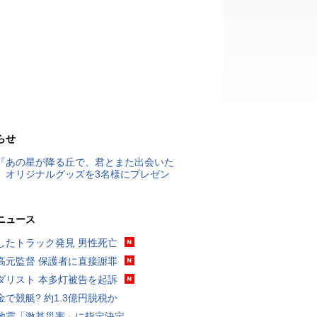
らせ
『あの星が降る丘で、君とまた出会いた
』オリジナルグッズを3名様にプレゼン
ニュース
したトラック発見 男性死亡
高元監督 保護者に直接謝罪
ダリスト 本多灯被告を起訴
金で競艇? 約1.3億円脱税か
地震「激甚災害」に指定決定