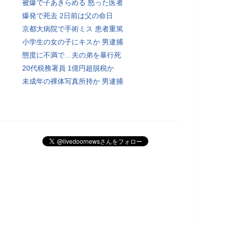
被爆で子あきらめる 怒った医者
爆発で死去 2日前は父の命日
京都大病院で手術ミス 患者重篤
小学生の女の子にキスか 男逮捕
態度に不満で…夫の弟を暴行死
20代税務署員 1億円超脱税か
未成年の裸体写真所持か 男逮捕