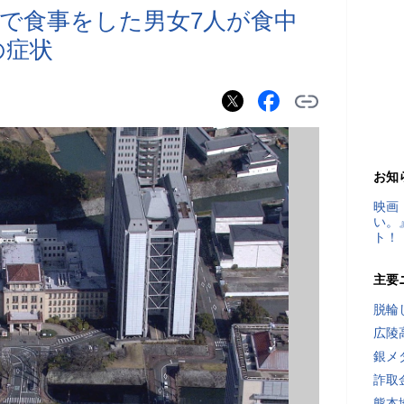
で食事をした男女7人が食中
の症状
お知
映画
い。
ト！
主要
脱輪
広陵
銀メ
詐取
熊本