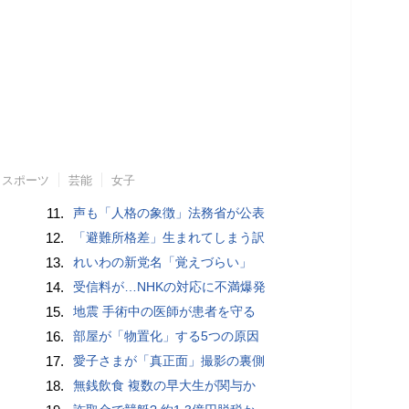
スポーツ
芸能
女子
11.
声も「人格の象徴」法務省が公表
12.
「避難所格差」生まれてしまう訳
13.
れいわの新党名「覚えづらい」
14.
受信料が…NHKの対応に不満爆発
15.
地震 手術中の医師が患者を守る
16.
部屋が「物置化」する5つの原因
17.
愛子さまが「真正面」撮影の裏側
18.
無銭飲食 複数の早大生が関与か