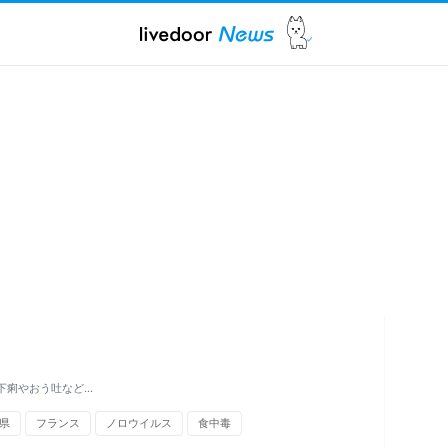
下痢やおう吐など…
県
フランス
ノロウイルス
食中毒