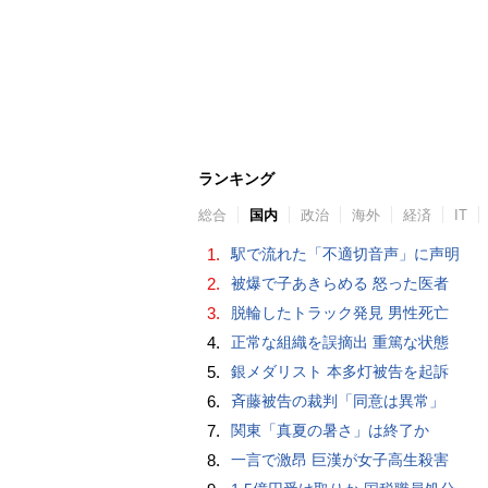
ランキング
総合
国内
政治
海外
経済
IT
1.
駅で流れた「不適切音声」に声明
2.
被爆で子あきらめる 怒った医者
3.
脱輪したトラック発見 男性死亡
4.
正常な組織を誤摘出 重篤な状態
5.
銀メダリスト 本多灯被告を起訴
6.
斉藤被告の裁判「同意は異常」
7.
関東「真夏の暑さ」は終了か
8.
一言で激昂 巨漢が女子高生殺害