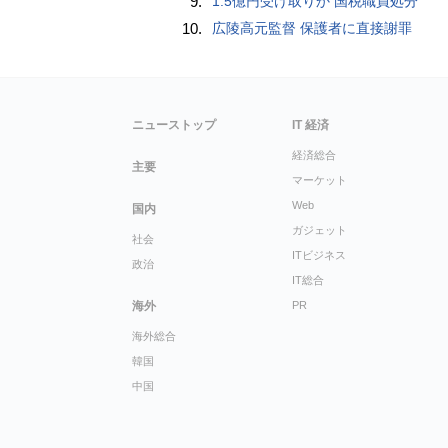
9.
1.5億円受け取りか 国税職員処分
10.
広陵高元監督 保護者に直接謝罪
ニューストップ
IT 経済
経済総合
主要
マーケット
Web
国内
ガジェット
社会
ITビジネス
政治
IT総合
海外
PR
海外総合
韓国
中国