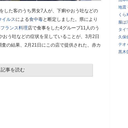
地震
をした客のうち男女7人が、下痢やおう吐などの
くら
ウイルス
による
食中毒
と断定しました。県により
服は
の
フランス料理
店で食事をした4グループ11人のう
タイ
痢やおう吐などの症状を呈していることが、3月2日
久保
テオ
査の結果、2月21日にこの店で提供された、赤カ
黒木
記事を読む