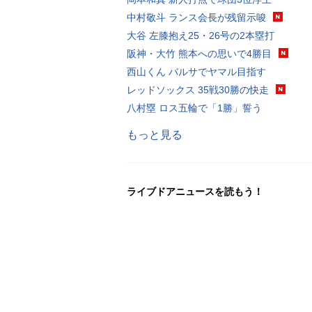
中村敬斗 ランス会長が残留示唆
大谷 左膝抱え25・26号の2本塁打
阪神・大竹 熊本への思いで4勝目
西山くん バルサでヤマル目指す
レッドソックス 35戦30勝の快走
八村塁 ロス五輪で「1勝」誓う
もっと見る
ライブドアニュースを読もう！