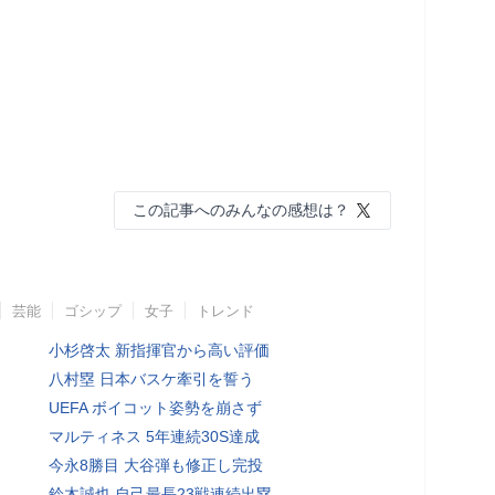
この記事へのみんなの感想は？
芸能
ゴシップ
女子
トレンド
小杉啓太 新指揮官から高い評価
八村塁 日本バスケ牽引を誓う
UEFA ボイコット姿勢を崩さず
マルティネス 5年連続30S達成
今永8勝目 大谷弾も修正し完投
鈴木誠也 自己最長23戦連続出塁