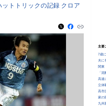
ハットトリックの記録 クロア
主要
7歳
夫に
関東
「泥
高速
立体
高市
家の
九州