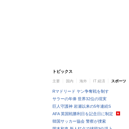
トピックス
主要
国内
海外
IT 経済
スポーツ
Rマドリード ヤン争奪戦を制す
サラーの年俸 世界32位の現実
巨人守護神 岩瀬以来の5年連続S
AFA 英国戦勝利日を記念日に制定
韓国サッカー協会 警察が捜索
岡本和真 新人打点で球団3位浮上