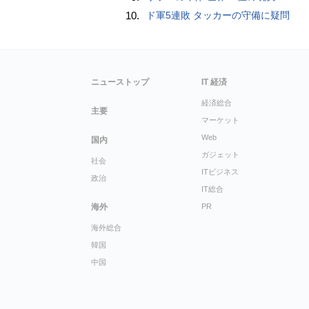
10.
ド軍5連敗 タッカーの守備に疑問
ニューストップ
IT 経済
経済総合
主要
マーケット
Web
国内
ガジェット
社会
ITビジネス
政治
IT総合
海外
PR
海外総合
韓国
中国