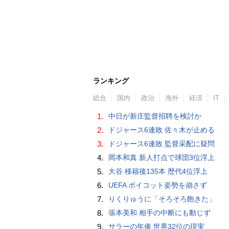
ランキング
総合
国内
政治
海外
経済
IT
1.
中日が新庄監督招聘を検討か
2.
ドジャース6連敗 佐々木が止める
3.
ドジャース6連敗 監督采配に疑問
4.
岡本和真 新人打点で球団3位浮上
5.
大谷 移籍後135本 歴代4位浮上
6.
UEFA ボイコット姿勢を崩さず
7.
りくりゅうに「そろそろ飽きた」
8.
張本美和 相手の中断にも動じず
9.
サラーの年俸 世界32位の現実