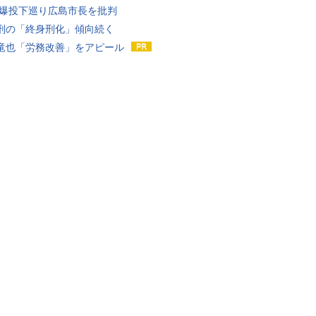
原爆投下巡り広島市長を批判
刑の「終身刑化」傾向続く
竜也「労務改善」をアピール