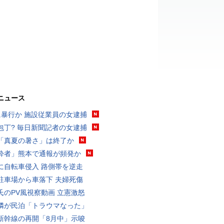
ニュース
に暴行か 施設従業員の女逮捕
包丁? 毎日新聞記者の女逮捕
「真夏の暑さ」は終了か
酔者」熊本で通報が頻発か
に自転車侵入 路側帯を逆走
駐車場から車落下 夫婦死傷
氏のPV風視察動画 立憲激怒
隣が民泊「トラウマなった」
新幹線の再開「8月中」示唆