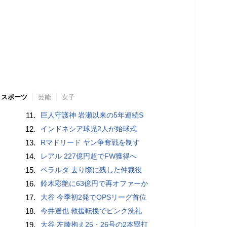
スポーツ
芸能
女子
11.
巨人守護神 岩瀬以来の5年連続S
12.
インドネシア球児2人が始球式
13.
Rマドリード ヤン争奪戦を制す
14.
レアル 227億円超でFW獲得へ
15.
ペラルタ 去り際に残した仲裁役
16.
鈴木彩艶に63億円で再オファーか
17.
大谷 今季初2発でOPSリーグ首位
18.
今井達也 救援転換でピンク洗礼
19.
大谷 左膝抱え25・26号の2本塁打