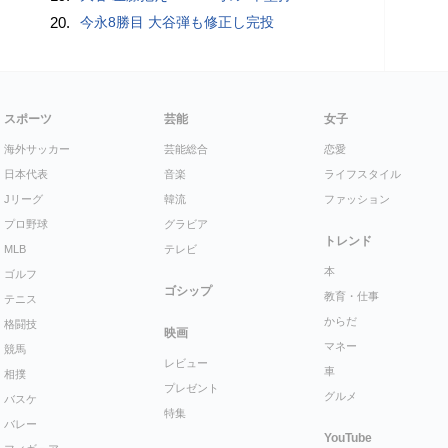
20.
今永8勝目 大谷弾も修正し完投
スポーツ
芸能
女子
海外サッカー
芸能総合
恋愛
日本代表
音楽
ライフスタイル
Jリーグ
韓流
ファッション
プロ野球
グラビア
トレンド
MLB
テレビ
本
ゴルフ
ゴシップ
教育・仕事
テニス
からだ
格闘技
映画
マネー
競馬
レビュー
車
相撲
プレゼント
グルメ
バスケ
特集
バレー
YouTube