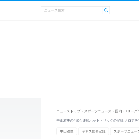
ニューストップ
スポーツニュース
国内・Jリーグ
>
>
中山雅史の4試合連続ハットトリックの記録 クロアチ
中山雅史
ギネス世界記録
スポーツニュー