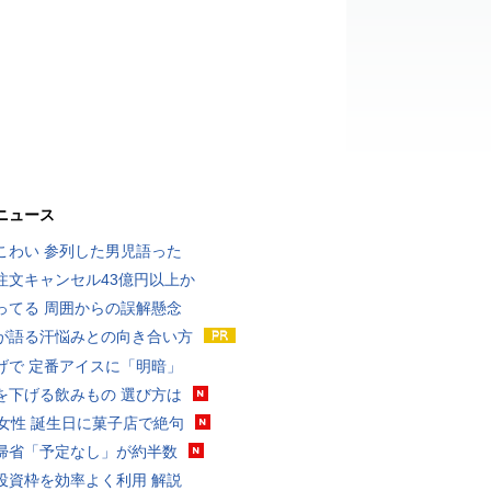
ニュース
こわい 参列した男児語った
注文キャンセル43億円以上か
ってる 周囲からの誤解懸念
が語る汗悩みとの向き合い方
げで 定番アイスに「明暗」
を下げる飲みもの 選び方は
代女性 誕生日に菓子店で絶句
帰省「予定なし」が約半数
投資枠を効率よく利用 解説