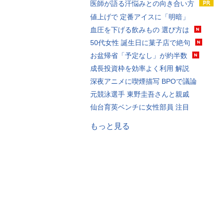
医師が語る汗悩みとの向き合い方
値上げで 定番アイスに「明暗」
血圧を下げる飲みもの 選び方は
50代女性 誕生日に菓子店で絶句
お盆帰省「予定なし」が約半数
成長投資枠を効率よく利用 解説
深夜アニメに喫煙描写 BPOで議論
元競泳選手 東野圭吾さんと親戚
仙台育英ベンチに女性部員 注目
もっと見る