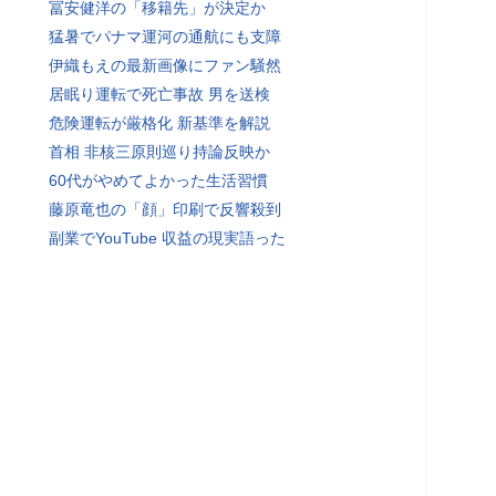
冨安健洋の「移籍先」が決定か
猛暑でパナマ運河の通航にも支障
伊織もえの最新画像にファン騒然
居眠り運転で死亡事故 男を送検
危険運転が厳格化 新基準を解説
首相 非核三原則巡り持論反映か
60代がやめてよかった生活習慣
藤原竜也の「顔」印刷で反響殺到
副業でYouTube 収益の現実語った