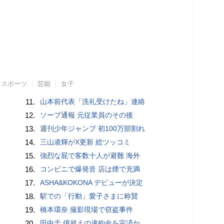
スポーツ
芸能
女子
11.
山本前代表「洗礼受けたね」連絡
12.
ソープ通報 元従業員のその後
13.
週刊少年ジャンプ 初100万部割れ
14.
三山凌輝がX更新 総ツッコミ
15.
強烈な屁で客数十人が避難 海外
16.
コンビニで爆発音 店は煙で充満
17.
ASHA&KOKONA デビューが決定
18.
駅での「行動」愛子さまに称賛
19.
橋本環奈 撮影現場で窃盗事件
20.
田中圭 億超えの違約金を完済か