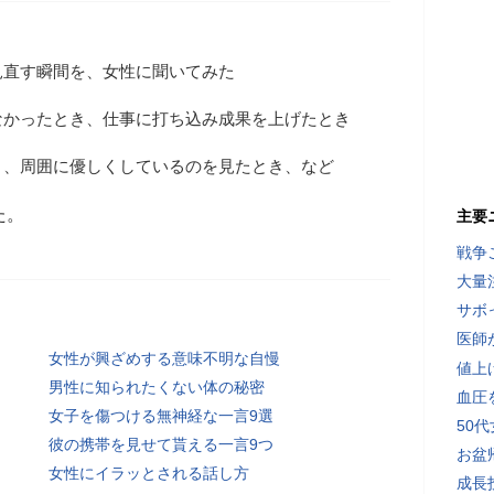
見直す瞬間を、女性に聞いてみた
なかったとき、仕事に打ち込み成果を上げたとき
き、周囲に優しくしているのを見たとき、など
た。
主要
戦争
大量
サボ
医師
女性が興ざめする意味不明な自慢
値上
男性に知られたくない体の秘密
血圧
女子を傷つける無神経な一言9選
50
彼の携帯を見せて貰える一言9つ
お盆
女性にイラッとされる話し方
成長