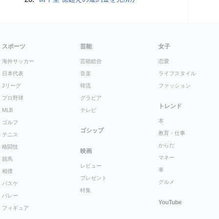
スポーツ
芸能
女子
海外サッカー
芸能総合
恋愛
日本代表
音楽
ライフスタイル
Jリーグ
韓流
ファッション
プロ野球
グラビア
トレンド
MLB
テレビ
本
ゴルフ
ゴシップ
教育・仕事
テニス
からだ
格闘技
映画
マネー
競馬
レビュー
車
相撲
プレゼント
グルメ
バスケ
特集
バレー
YouTube
フィギュア