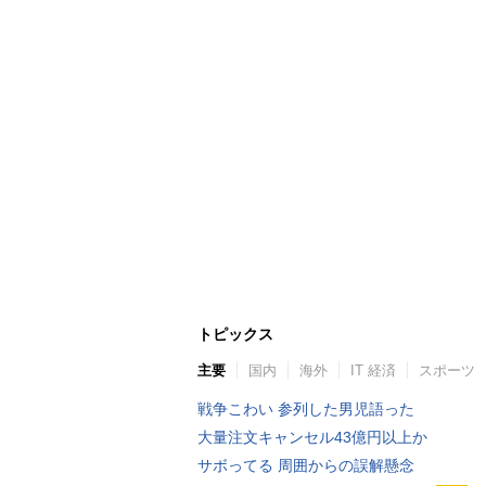
トピックス
主要
国内
海外
IT 経済
スポーツ
戦争こわい 参列した男児語った
大量注文キャンセル43億円以上か
サボってる 周囲からの誤解懸念