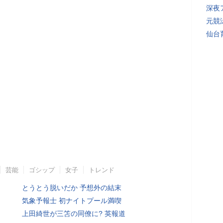
深夜
元競
仙台
芸能
ゴシップ
女子
トレンド
とうとう脱いだか 予想外の結末
気象予報士 初ナイトプール満喫
上田綺世が三笘の同僚に? 英報道