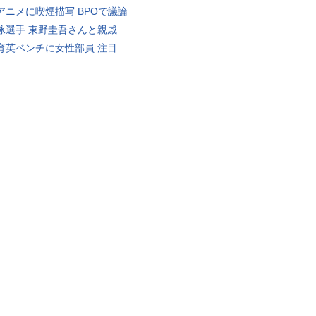
アニメに喫煙描写 BPOで議論
泳選手 東野圭吾さんと親戚
育英ベンチに女性部員 注目