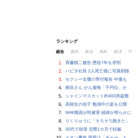
ランキング
総合
国内
政治
海外
経済
IT
1.
斉藤慎二被告 懲役7年を求刑
2.
ハビタ社長 2人死亡後に写真削除
3.
セクシー女優の寄付報告 中傷も
4.
桐谷さん がん後悔「千円位」か
5.
シャインマスカット約400房盗難
6.
高校生の信子 勉強中の姿を公開
7.
NHK職員が性被害 経緯が明らかに
8.
りくりゅうに「そろそろ飽きた」
9.
30代で祖母 交際1カ月で妊娠
10.
イオン事故 母親は「ギャー」と