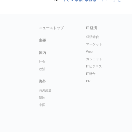
ニューストップ
IT 経済
経済総合
主要
マーケット
Web
国内
ガジェット
社会
ITビジネス
政治
IT総合
海外
PR
海外総合
韓国
中国