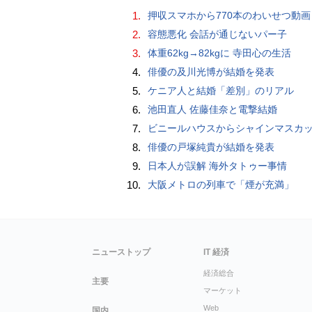
1.
押収スマホから770本のわいせつ動画 15歳少女に酒と薬飲ませ性的暴行か 54歳男を再逮捕 「薬もありますよ」とSNS
2.
容態悪化 会話が通じないパー子
3.
体重62kg→82kgに 寺田心の生活
4.
俳優の及川光博が結婚を発表
5.
ケニア人と結婚「差別」のリアル
6.
池田直人 佐藤佳奈と電撃結婚
7.
ビニールハウスからシャインマスカット約200房を盗んだ疑い ネットで販売か 無職の男（42）逮捕 
8.
俳優の戸塚純貴が結婚を発表
9.
日本人が誤解 海外タトゥー事情
10.
大阪メトロの列車で「煙が充満」
ニューストップ
IT 経済
経済総合
主要
マーケット
Web
国内