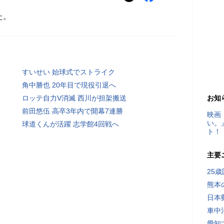
た。
すいせい 始球式でストライク
角中勝也 20年目で現役引退へ
ロッテ自力V消滅 西川が担架搬送
お知
前田悠伍 高卒3年内で開幕7連勝
映画
い。
球道くんが活躍 志学館4回戦へ
ト！
主要
25
熊本
日本
車中
愛知