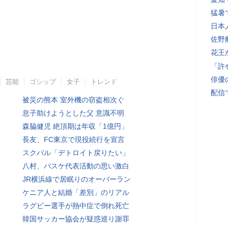
猛暑
日本
佐野
花王
「許
俳優
芸能
ゴシップ
女子
トレンド
配信
被災の熊本 室外機の窃盗相次ぐ
息子助けようとした父 意識不明
森脇健児 絶頂期は年収「1億円」
長友、FC東京で現役続行を宣言
スクバル「デトロイト戻りたい」
八村、バスケ代表活動の思い激白
JR横浜線で居眠りのオーバーラン
ケニア人と結婚「差別」のリアル
ラグビー選手が熱中症で倒れ死亡
韓国サッカー協会が疑惑巡り謝罪