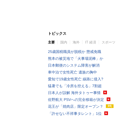
トピックス
主要
国内
海外
IT 経済
スポーツ
25歳国税職員が脱税か 懲戒免職
熊本の被災地で「火事場泥棒」か
日本郵便のシステム障害が解消
車中泊で女性死亡 遺族の胸中
愛知で19歳女性死亡 線路に侵入?
猛暑でも「冷房を控える」7割超
日本人が誤解 海外タトゥー事情
佐野航大 PSVへの完全移籍が決定
花王が「焼肉店」限定オープン？
「許せない不祥事タレント」1位