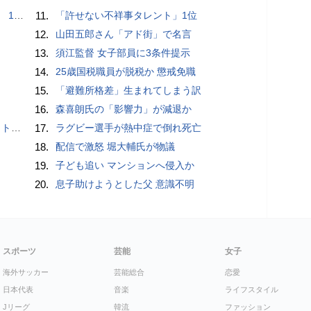
で誘い出し
11.
「許せない不祥事タレント」1位
12.
山田五郎さん「アド街」で名言
13.
須江監督 女子部員に3条件提示
14.
25歳国税職員が脱税か 懲戒免職
15.
「避難所格差」生まれてしまう訳
16.
森喜朗氏の「影響力」が減退か
岡山県警
17.
ラグビー選手が熱中症で倒れ死亡
18.
配信で激怒 堀大輔氏が物議
19.
子ども追い マンションへ侵入か
20.
息子助けようとした父 意識不明
スポーツ
芸能
女子
海外サッカー
芸能総合
恋愛
日本代表
音楽
ライフスタイル
Jリーグ
韓流
ファッション