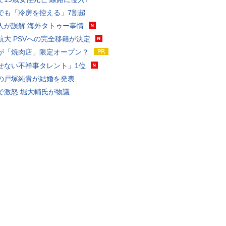
でも「冷房を控える」7割超
人が誤解 海外タトゥー事情
航大 PSVへの完全移籍が決定
が「焼肉店」限定オープン？
せない不祥事タレント」1位
の戸塚純貴が結婚を発表
で激怒 堀大輔氏が物議