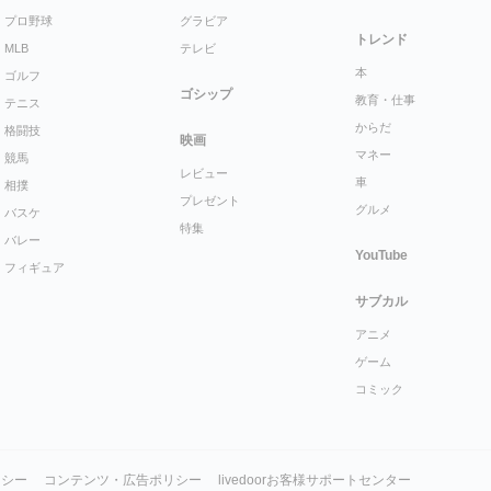
プロ野球
グラビア
トレンド
MLB
テレビ
本
ゴルフ
ゴシップ
教育・仕事
テニス
からだ
格闘技
映画
マネー
競馬
レビュー
車
相撲
プレゼント
グルメ
バスケ
特集
バレー
YouTube
フィギュア
サブカル
アニメ
ゲーム
コミック
リシー
コンテンツ・広告ポリシー
livedoorお客様サポートセンター