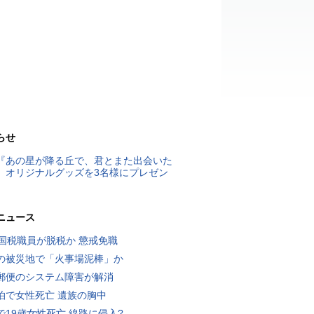
らせ
『あの星が降る丘で、君とまた出会いた
』オリジナルグッズを3名様にプレゼン
ニュース
歳国税職員が脱税か 懲戒免職
の被災地で「火事場泥棒」か
郵便のシステム障害が解消
泊で女性死亡 遺族の胸中
で19歳女性死亡 線路に侵入?