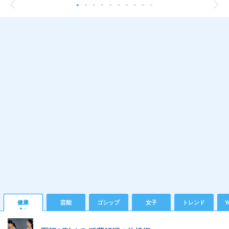
健康
芸能
ゴシップ
女子
トレンド
Y