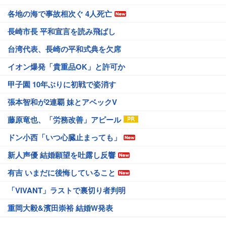
各地の海で事故相次ぐ 4人死亡
長崎市長 平和宣言を読み飛ばし
台湾代表、長崎の平和式典を欠席
イオン爆発「貴重品OK」と許可か
甲子園 10年ぶりに初戦で姿消す
張本智和が2連覇 妹とアベックV
藤原竜也、「労務改善」アピール
ドン小西「いつ心臓止まっても」
新人声優 結婚願望を吐露し反響
有吉 いまだに後悔していること
「VIVANT」ラストで裏切り者判明
重岡大毅&濱田崇裕 結婚W発表