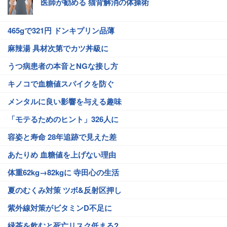
医師が勧める 猫背解消の体操術
465gで321円 ドンキプリン品薄
麻辣湯 具材次第でカツ丼級に
うつ病患者の本音とNGな接し方
キノコで血糖値スパイクを防ぐ
メンタルに良い影響を与える趣味
「モテるためのヒント」326人に
容姿と寿命 28年追跡で見えた差
あたりめ 血糖値を上げない理由
体重62kg→82kgに 寺田心の生活
夏のむくみ対策 ツボ&反射区押し
紫外線対策がビタミンD不足に
緑茶を飲むと死亡リスク低まる?