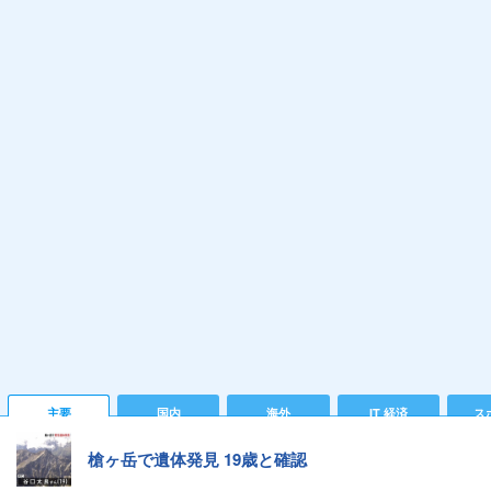
主要
国内
海外
IT 経済
ス
槍ヶ岳で遺体発見 19歳と確認