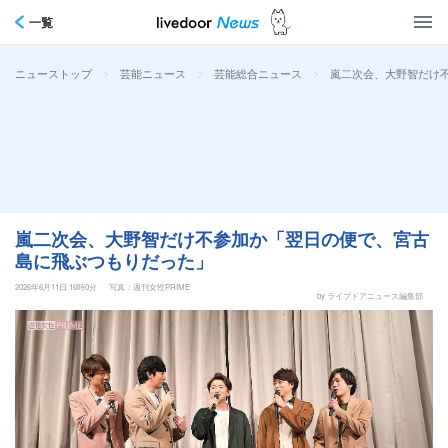
一覧
>
>
>
嵐二次会、大野智だけ
ニューストップ
芸能ニュース
芸能総合ニュース
嵐二次会、大野智だけ不参加か「翌日の便で、宮古
島に飛ぶつもりだった」
2026年6月11日 16時0分
写真：週刊女性PRIME
by ライブドアニュース編集部