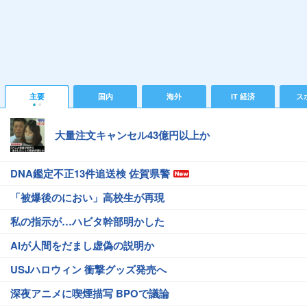
主要
国内
海外
IT 経済
ス
大量注文キャンセル43億円以上か
DNA鑑定不正13件追送検 佐賀県警
「被爆後のにおい」高校生が再現
私の指示が…ハビタ幹部明かした
AIが人間をだまし虚偽の説明か
USJハロウィン 衝撃グッズ発売へ
深夜アニメに喫煙描写 BPOで議論