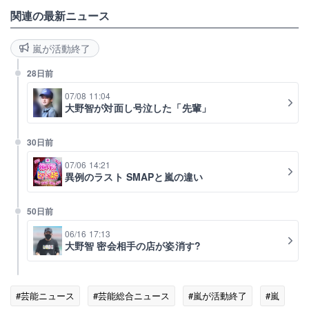
関連の最新ニュース
嵐が活動終了
28日前
07/08 11:04
大野智が対面し号泣した「先輩」
30日前
07/06 14:21
異例のラスト SMAPと嵐の違い
50日前
06/16 17:13
大野智 密会相手の店が姿消す?
#芸能ニュース
#芸能総合ニュース
#嵐が活動終了
#嵐