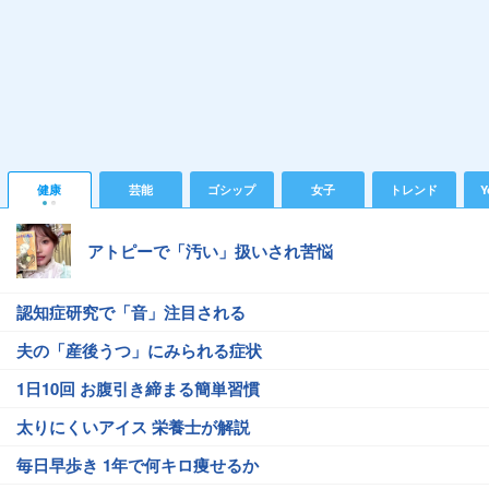
健康
芸能
ゴシップ
女子
トレンド
Y
アトピーで「汚い」扱いされ苦悩
認知症研究で「音」注目される
夫の「産後うつ」にみられる症状
1日10回 お腹引き締まる簡単習慣
太りにくいアイス 栄養士が解説
毎日早歩き 1年で何キロ痩せるか