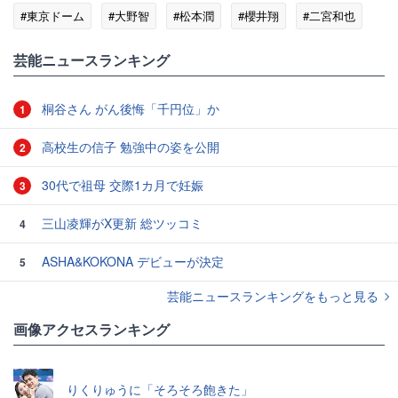
#東京ドーム
#大野智
#松本潤
#櫻井翔
#二宮和也
芸能ニュースランキング
桐谷さん がん後悔「千円位」か
1
高校生の信子 勉強中の姿を公開
2
30代で祖母 交際1カ月で妊娠
3
三山凌輝がX更新 総ツッコミ
4
ASHA&KOKONA デビューが決定
5
芸能ニュースランキングをもっと見る
画像アクセスランキング
りくりゅうに「そろそろ飽きた」