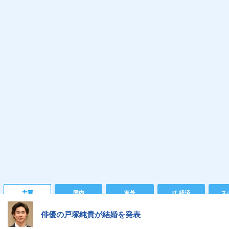
主要
国内
海外
IT 経済
ス
俳優の戸塚純貴が結婚を発表