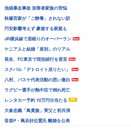
池袋暴走事故 加害者家族の苦悩
秋篠宮家が「ご静養」されない訳
円安影響考えず 豪遊する家庭も
JR横浜線で居眠りのオーバーラン
ケニア人と結婚「差別」のリアル
長友、FC東京で現役続行を宣言
スクバル「デトロイト戻りたい」
八村、バスケ代表活動の思い激白
ラグビー選手が熱中症で倒れ死亡
レンタカー予約 10万円分当たる
大倉忠義「鳥貴族」実父と初共演
音楽P・蔦谷好位置氏 離婚を公表