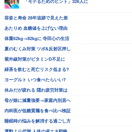
「モテるためのヒント」326人に
容姿と寿命 28年追跡で見えた差
あたりめ 血糖値を上げない理由
体重62kg→82kgに 寺田心の生活
夏のむくみ対策 ツボ&反射区押し
紫外線対策がビタミンD不足に
緑茶を飲むと死亡リスク低まる?
ヨーグルト いつ食べたらいい?
休みだが疲れる 隠れ疲労対策は
母が娘に減量強要→家庭内別居へ
内科医が低糖質麺を食べ比べ検証
睡眠時の悩みを解消する過ごし方
運動より代謝 人体の省エネ戦略