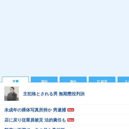
主要
国内
海外
IT 経済
ス
主犯格とされる男 無期懲役判決
未成年の裸体写真所持か 男逮捕
店に戻り従業員被災 法的責任も