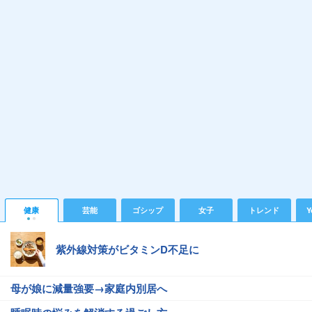
健康
芸能
ゴシップ
女子
トレンド
Y
紫外線対策がビタミンD不足に
母が娘に減量強要→家庭内別居へ