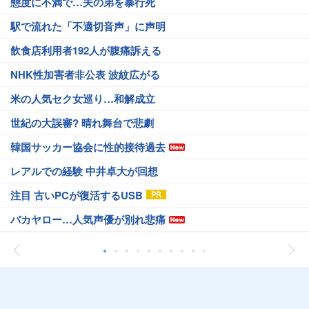
態度に不満で…夫の弟を暴行死
駅で流れた「不適切音声」に声明
飲食店利用者192人が腹痛訴える
NHK性加害者非公表 波紋広がる
米の人気セク女巡り…和解成立
世紀の大誤審? 晴れ舞台で悲劇
韓国サッカー協会に性的接待過去
レアルでの経験 中井卓大が回想
注目 古いPCが復活するUSB
バカヤロー…人気声優が別れ悲痛