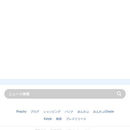
Peachy
ブログ
ショッピング
バンク
みんかぶ
みんかぶChoice
Kstyle
株探
プレスリリース