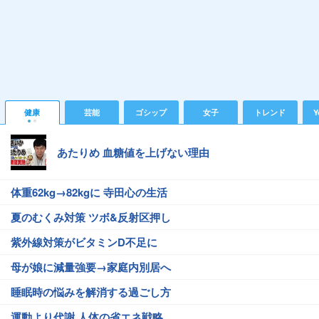
健康
芸能
ゴシップ
女子
トレンド
Y
あたりめ 血糖値を上げない理由
体重62kg→82kgに 寺田心の生活
夏のむくみ対策 ツボ&反射区押し
紫外線対策がビタミンD不足に
母が娘に減量強要→家庭内別居へ
睡眠時の悩みを解消する過ごし方
運動より代謝 人体の省エネ戦略