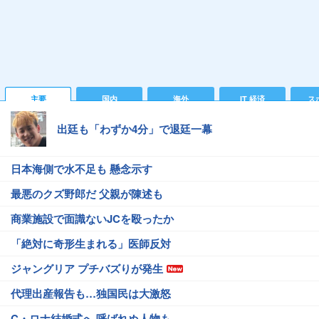
主要
国内
海外
IT 経済
ス
出廷も「わずか4分」で退廷一幕
日本海側で水不足も 懸念示す
最悪のクズ野郎だ 父親が陳述も
商業施設で面識ないJCを殴ったか
「絶対に奇形生まれる」医師反対
ジャングリア プチバズりが発生
代理出産報告も…独国民は大激怒
C・ロナ結婚式へ 呼ばれぬ人物も