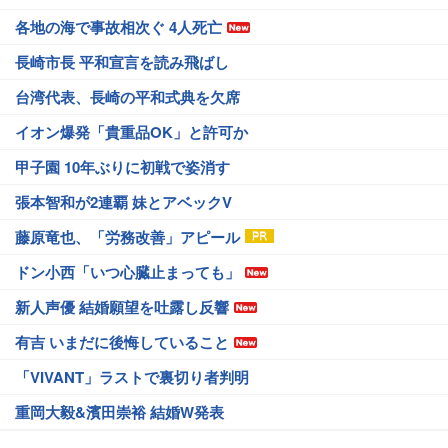
各地の海で事故相次ぐ 4人死亡
長崎市長 平和宣言を読み飛ばし
台湾代表、長崎の平和式典を欠席
イオン爆発「貴重品OK」と許可か
甲子園 10年ぶりに初戦で姿消す
張本智和が2連覇 妹とアベックV
藤原竜也、「労務改善」アピール
ドン小西「いつ心臓止まっても」
新人声優 結婚願望を吐露し反響
有吉 いまだに後悔していること
「VIVANT」ラストで裏切り者判明
重岡大毅&濱田崇裕 結婚W発表