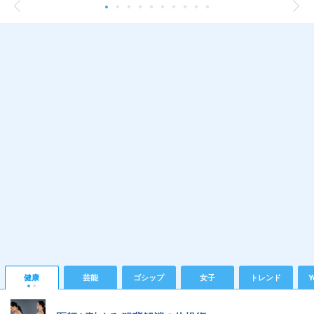
健康
芸能
ゴシップ
女子
トレンド
Y