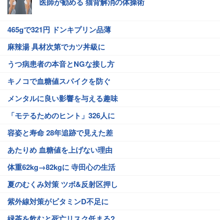
医師が勧める 猫背解消の体操術
465gで321円 ドンキプリン品薄
麻辣湯 具材次第でカツ丼級に
うつ病患者の本音とNGな接し方
キノコで血糖値スパイクを防ぐ
メンタルに良い影響を与える趣味
「モテるためのヒント」326人に
容姿と寿命 28年追跡で見えた差
あたりめ 血糖値を上げない理由
体重62kg→82kgに 寺田心の生活
夏のむくみ対策 ツボ&反射区押し
紫外線対策がビタミンD不足に
緑茶を飲むと死亡リスク低まる?