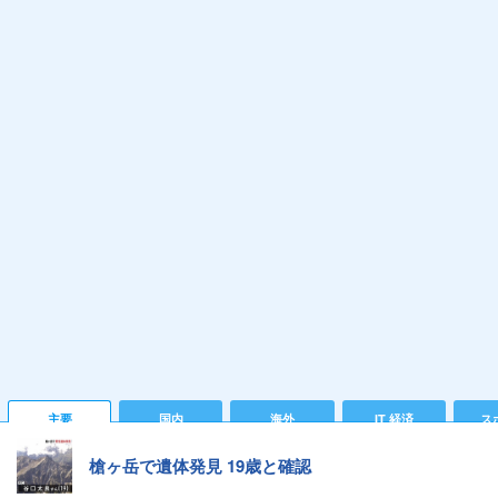
主要
国内
海外
IT 経済
ス
槍ヶ岳で遺体発見 19歳と確認