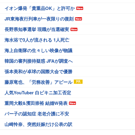
イオン爆発「貴重品OK」と許可か
JR東海夜行列車が一夜限りの復刻
長野県知事選挙 現職が当選確実
海水浴で3人が流される 1人死亡
海上自衛隊の生々しい映像が物議
韓国の審判接待疑惑 JFAが調査へ
張本美和が卓球の国際大会で優勝
藤原竜也、「労務改善」アピール
人気YouTuber 白ビキニ加工否定
重岡大毅&濱田崇裕 結婚W発表
パー子の認知症 老老介護に不安
山崎怜奈、突然妊娠だけ公表の訳