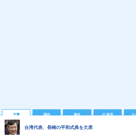
主要
国内
海外
IT 経済
ス
台湾代表、長崎の平和式典を欠席