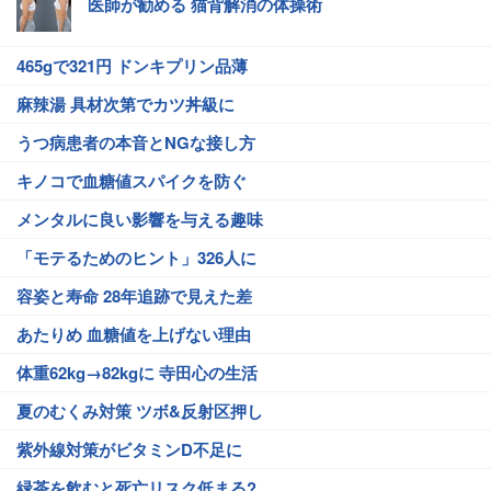
医師が勧める 猫背解消の体操術
465gで321円 ドンキプリン品薄
麻辣湯 具材次第でカツ丼級に
うつ病患者の本音とNGな接し方
キノコで血糖値スパイクを防ぐ
メンタルに良い影響を与える趣味
「モテるためのヒント」326人に
容姿と寿命 28年追跡で見えた差
あたりめ 血糖値を上げない理由
体重62kg→82kgに 寺田心の生活
夏のむくみ対策 ツボ&反射区押し
紫外線対策がビタミンD不足に
緑茶を飲むと死亡リスク低まる?