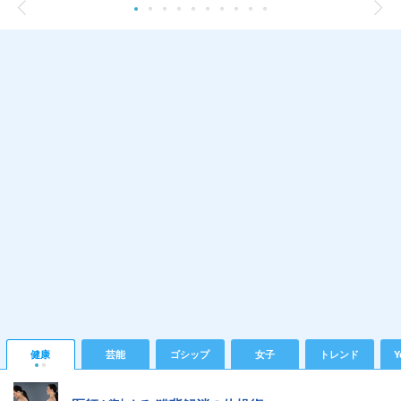
健康
芸能
ゴシップ
女子
トレンド
Y