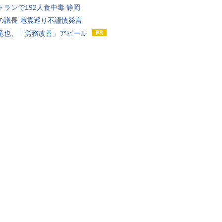
トランで192人食中毒 静岡
の議長 地震巡り不謹慎発言
竜也、「労務改善」アピール