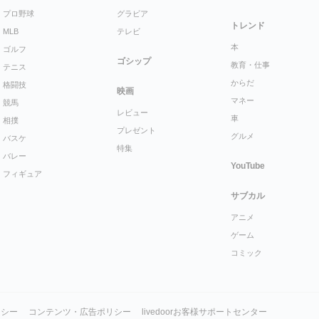
プロ野球
グラビア
トレンド
MLB
テレビ
本
ゴルフ
ゴシップ
教育・仕事
テニス
からだ
格闘技
映画
マネー
競馬
レビュー
車
相撲
プレゼント
グルメ
バスケ
特集
バレー
YouTube
フィギュア
サブカル
アニメ
ゲーム
コミック
リシー
コンテンツ・広告ポリシー
livedoorお客様サポートセンター