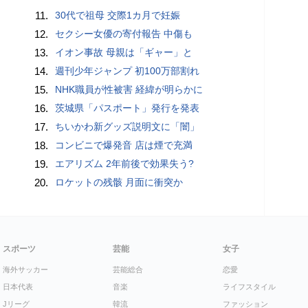
11.
30代で祖母 交際1カ月で妊娠
12.
セクシー女優の寄付報告 中傷も
13.
イオン事故 母親は「ギャー」と
14.
週刊少年ジャンプ 初100万部割れ
15.
NHK職員が性被害 経緯が明らかに
16.
茨城県「パスポート」発行を発表
17.
ちいかわ新グッズ説明文に「闇」
18.
コンビニで爆発音 店は煙で充満
19.
エアリズム 2年前後で効果失う?
20.
ロケットの残骸 月面に衝突か
スポーツ
芸能
女子
海外サッカー
芸能総合
恋愛
日本代表
音楽
ライフスタイル
Jリーグ
韓流
ファッション