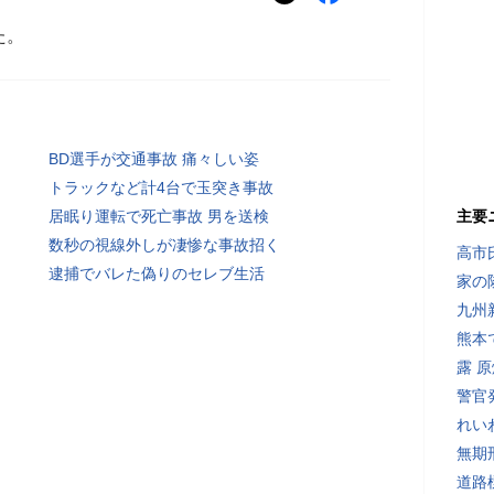
た。
BD選手が交通事故 痛々しい姿
トラックなど計4台で玉突き事故
居眠り運転で死亡事故 男を送検
主要
数秒の視線外しが凄惨な事故招く
高市
逮捕でバレた偽りのセレブ生活
家の
九州
熊本
露 
警官
れい
無期
道路