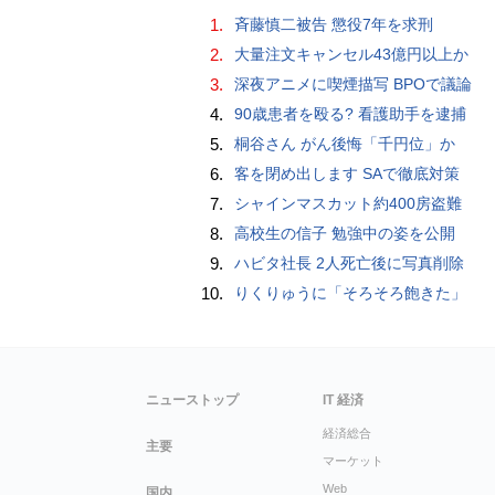
1.
斉藤慎二被告 懲役7年を求刑
2.
大量注文キャンセル43億円以上か
3.
深夜アニメに喫煙描写 BPOで議論
4.
90歳患者を殴る? 看護助手を逮捕
5.
桐谷さん がん後悔「千円位」か
6.
客を閉め出します SAで徹底対策
7.
シャインマスカット約400房盗難
8.
高校生の信子 勉強中の姿を公開
9.
ハビタ社長 2人死亡後に写真削除
10.
りくりゅうに「そろそろ飽きた」
ニューストップ
IT 経済
経済総合
主要
マーケット
Web
国内