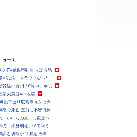
ニュース
氏のPV風視察動画 立憲激怒
隣が民泊「トラウマなった」
新幹線の再開「8月中」示唆
で最大震度4の地震
原爆投下巡り広島市長を批判
発砲で死亡 直前に不審行動
わ「いのちの党」に変更へ
刑の「終身刑化」傾向続く
標識を切断か 役員を送検