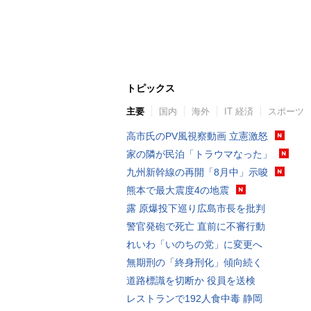
トピックス
主要
国内
海外
IT 経済
スポーツ
高市氏のPV風視察動画 立憲激怒
家の隣が民泊「トラウマなった」
九州新幹線の再開「8月中」示唆
熊本で最大震度4の地震
露 原爆投下巡り広島市長を批判
警官発砲で死亡 直前に不審行動
れいわ「いのちの党」に変更へ
無期刑の「終身刑化」傾向続く
道路標識を切断か 役員を送検
レストランで192人食中毒 静岡