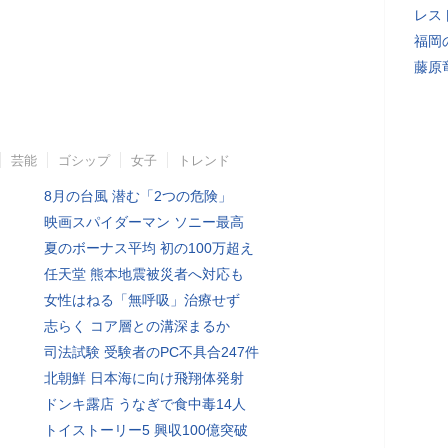
レス
福岡
藤原
芸能
ゴシップ
女子
トレンド
8月の台風 潜む「2つの危険」
映画スパイダーマン ソニー最高
夏のボーナス平均 初の100万超え
任天堂 熊本地震被災者へ対応も
女性はねる「無呼吸」治療せず
志らく コア層との溝深まるか
司法試験 受験者のPC不具合247件
北朝鮮 日本海に向け飛翔体発射
ドンキ露店 うなぎで食中毒14人
トイストーリー5 興収100億突破