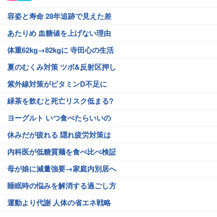
容姿と寿命 28年追跡で見えた差
あたりめ 血糖値を上げない理由
体重62kg→82kgに 寺田心の生活
夏のむくみ対策 ツボ&反射区押し
紫外線対策がビタミンD不足に
緑茶を飲むと死亡リスク低まる?
ヨーグルト いつ食べたらいいの
休みだが疲れる 隠れ疲労対策は
内科医が低糖質麺を食べ比べ検証
母が娘に減量強要→家庭内別居へ
睡眠時の悩みを解消する過ごし方
運動より代謝 人体の省エネ戦略