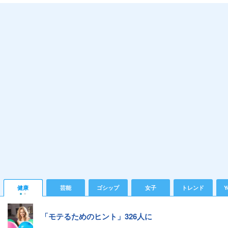
健康
芸能
ゴシップ
女子
トレンド
Y
「モテるためのヒント」326人に