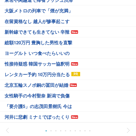
東名や関越道で帰省ラッシュ渋滞
大阪メトロの列車で「煙が充満」
在留資格なし 越人が惨事起こす
新幹線できても生きてない 辛辣
総額120万円 豊胸した男性を直撃
ヨーグルト いつ食べたらいいの
性接待疑惑 韓国サッカー協釈明
レンタカー予約 10万円分当たる
北京五輪スノボ銅の冨田が結婚
女性騎手の今村聖奈 新潟で負傷
「要介護5」の志茂田景樹氏 今は
河井に悲劇 ミナミでぼったくり