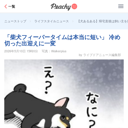
Peachy
一覧
>
>
【犬あるある】帰宅直後は飼い主を
ニューストップ
ライフスタイルニュース
「柴犬フィーバータイムは本当に短い」 冷め
切った出迎えに一変
2026年5月10日 15時0分
写真：Walkerplus
by ライブドアニュース編集部