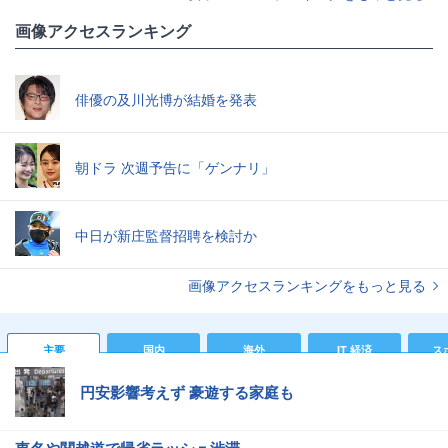
画像アクセスランキング
俳優の及川光博が結婚を発表
朝ドラ 次週予告に「ゲンナリ」
中日が新庄監督招聘を検討か
画像アクセスランキングをもっと見る
主要
国内
海外
IT 経済
ス
円安影響考えず 豪遊する家庭も