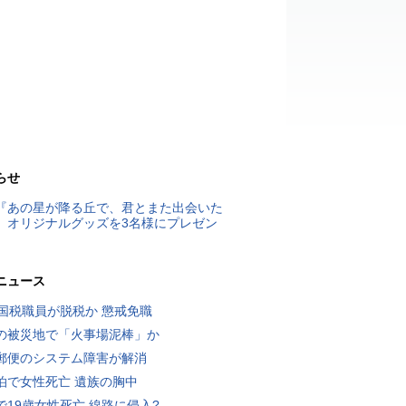
らせ
『あの星が降る丘で、君とまた出会いた
』オリジナルグッズを3名様にプレゼン
ニュース
歳国税職員が脱税か 懲戒免職
の被災地で「火事場泥棒」か
郵便のシステム障害が解消
泊で女性死亡 遺族の胸中
で19歳女性死亡 線路に侵入?