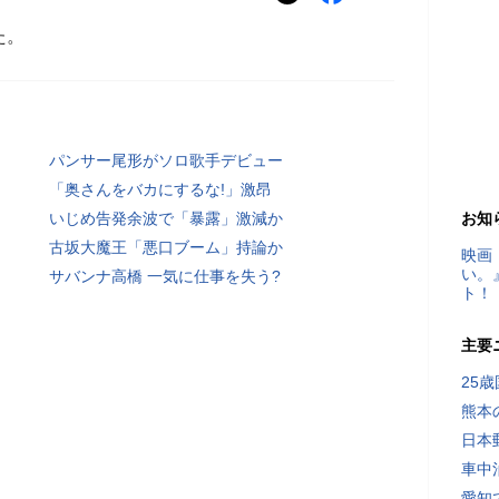
た。
パンサー尾形がソロ歌手デビュー
「奥さんをバカにするな!」激昂
いじめ告発余波で「暴露」激減か
お知
古坂大魔王「悪口ブーム」持論か
映画
い。
サバンナ高橋 一気に仕事を失う?
ト！
主要
25
熊本
日本
車中
愛知