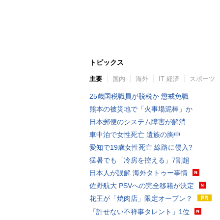
トピックス
主要
国内
海外
IT 経済
スポーツ
25歳国税職員が脱税か 懲戒免職
熊本の被災地で「火事場泥棒」か
日本郵便のシステム障害が解消
車中泊で女性死亡 遺族の胸中
愛知で19歳女性死亡 線路に侵入?
猛暑でも「冷房を控える」7割超
日本人が誤解 海外タトゥー事情
佐野航大 PSVへの完全移籍が決定
花王が「焼肉店」限定オープン？
「許せない不祥事タレント」1位