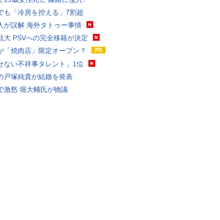
でも「冷房を控える」7割超
人が誤解 海外タトゥー事情
航大 PSVへの完全移籍が決定
が「焼肉店」限定オープン？
せない不祥事タレント」1位
の戸塚純貴が結婚を発表
で激怒 堀大輔氏が物議