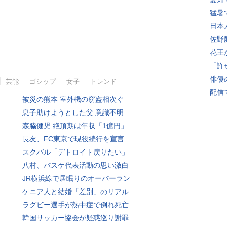
猛暑
日本
佐野
花王
「許
俳優
芸能
ゴシップ
女子
トレンド
配信
被災の熊本 室外機の窃盗相次ぐ
息子助けようとした父 意識不明
森脇健児 絶頂期は年収「1億円」
長友、FC東京で現役続行を宣言
スクバル「デトロイト戻りたい」
八村、バスケ代表活動の思い激白
JR横浜線で居眠りのオーバーラン
ケニア人と結婚「差別」のリアル
ラグビー選手が熱中症で倒れ死亡
韓国サッカー協会が疑惑巡り謝罪