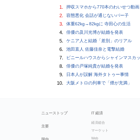
1.
押収スマホから770本のわいせつ動画 15歳少女に酒と薬飲ませ性的暴行か 54歳男を再逮捕 「薬もありますよ」とSNS
2.
容態悪化 会話が通じないパー子
3.
体重62kg→82kgに 寺田心の生活
4.
俳優の及川光博が結婚を発表
5.
ケニア人と結婚「差別」のリアル
6.
池田直人 佐藤佳奈と電撃結婚
7.
ビニールハウスからシャインマスカット約200房を盗んだ疑い ネットで販売か 無職の男（42）逮捕 
8.
俳優の戸塚純貴が結婚を発表
9.
日本人が誤解 海外タトゥー事情
10.
大阪メトロの列車で「煙が充満」
ニューストップ
IT 経済
経済総合
主要
マーケット
Web
国内