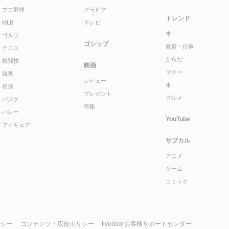
プロ野球
グラビア
トレンド
MLB
テレビ
本
ゴルフ
ゴシップ
教育・仕事
テニス
からだ
格闘技
映画
マネー
競馬
レビュー
車
相撲
プレゼント
グルメ
バスケ
特集
バレー
YouTube
フィギュア
サブカル
アニメ
ゲーム
コミック
リシー
コンテンツ・広告ポリシー
livedoorお客様サポートセンター