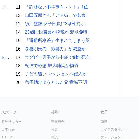
で誘い出し
11.
「許せない不祥事タレント」1位
12.
山田五郎さん「アド街」で名言
13.
須江監督 女子部員に3条件提示
14.
25歳国税職員が脱税か 懲戒免職
15.
「避難所格差」生まれてしまう訳
16.
森喜朗氏の「影響力」が減退か
岡山県警
17.
ラグビー選手が熱中症で倒れ死亡
18.
配信で激怒 堀大輔氏が物議
19.
子ども追い マンションへ侵入か
20.
息子助けようとした父 意識不明
スポーツ
芸能
女子
海外サッカー
芸能総合
恋愛
日本代表
音楽
ライフスタイル
Jリーグ
韓流
ファッション