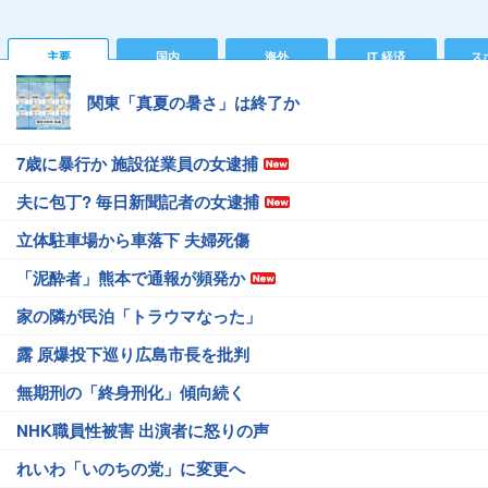
主要
国内
海外
IT 経済
ス
関東「真夏の暑さ」は終了か
7歳に暴行か 施設従業員の女逮捕
夫に包丁? 毎日新聞記者の女逮捕
立体駐車場から車落下 夫婦死傷
「泥酔者」熊本で通報が頻発か
家の隣が民泊「トラウマなった」
露 原爆投下巡り広島市長を批判
無期刑の「終身刑化」傾向続く
NHK職員性被害 出演者に怒りの声
れいわ「いのちの党」に変更へ