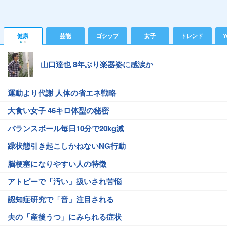
健康
芸能
ゴシップ
女子
トレンド
Y
山口達也 8年ぶり楽器姿に感涙か
運動より代謝 人体の省エネ戦略
大食い女子 46キロ体型の秘密
バランスボール毎日10分で20kg減
躁状態引き起こしかねないNG行動
脳梗塞になりやすい人の特徴
アトピーで「汚い」扱いされ苦悩
認知症研究で「音」注目される
夫の「産後うつ」にみられる症状