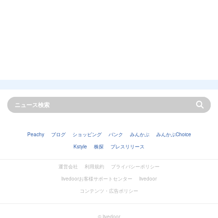
Peachy
ブログ
ショッピング
バンク
みんかぶ
みんかぶChoice
Kstyle
株探
プレスリリース
運営会社
利用規約
プライバシーポリシー
livedoorお客様サポートセンター
livedoor
コンテンツ・広告ポリシー
© livedoor