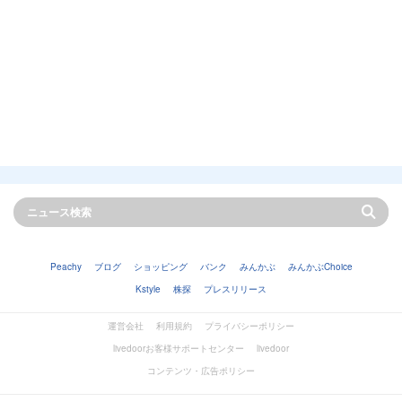
Peachy
ブログ
ショッピング
バンク
みんかぶ
みんかぶChoice
Kstyle
株探
プレスリリース
運営会社
利用規約
プライバシーポリシー
livedoorお客様サポートセンター
livedoor
コンテンツ・広告ポリシー