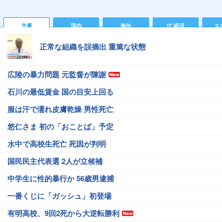
主要
国内
海外
IT 経済
ス
正常な組織を誤摘出 重篤な状態
広陵の暴力問題 元監督が陳謝
石川の最低賃金 国の目安上回る
服は汗で濡れ皮膚乾燥 男性死亡
悠仁さま 初の「おことば」予定
水中で高校生死亡 死因が判明
国民民主代表選 2人が立候補
中学生に性的暴行か 56歳男逮捕
一番くじに「ガッシュ」初登場
有明高校、9回2死から大逆転勝利