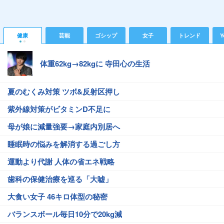
健康
芸能
ゴシップ
女子
トレンド
Y
体重62kg→82kgに 寺田心の生活
夏のむくみ対策 ツボ&反射区押し
紫外線対策がビタミンD不足に
母が娘に減量強要→家庭内別居へ
睡眠時の悩みを解消する過ごし方
運動より代謝 人体の省エネ戦略
歯科の保健治療を巡る「大嘘」
大食い女子 46キロ体型の秘密
バランスボール毎日10分で20kg減