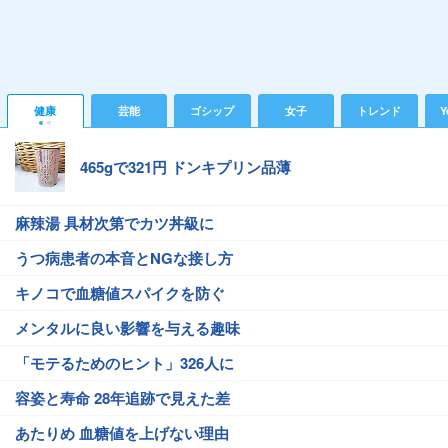
健康
芸能
ゴシップ
女子
トレンド
Y
465gで321円 ドンキプリン品薄
麻辣湯 具材次第でカツ丼級に
うつ病患者の本音とNGな接し方
キノコで血糖値スパイクを防ぐ
メンタルに良い影響を与える趣味
「モテるためのヒント」326人に
容姿と寿命 28年追跡で見えた差
あたりめ 血糖値を上げない理由