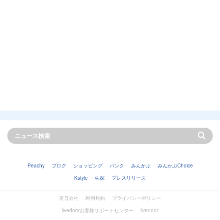
Peachy
ブログ
ショッピング
バンク
みんかぶ
みんかぶChoice
Kstyle
株探
プレスリリース
運営会社
利用規約
プライバシーポリシー
livedoorお客様サポートセンター
livedoor