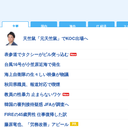
主要
国内
海外
IT 経済
ス
天竺鼠「元天竺鼠」でKOC出場へ
表参道でタクシーがビル突っ込む
台風16号が小笠原近海で発生
海上自衛隊の生々しい映像が物議
秋田県職員、報道対応で喫煙
教員の性暴力 止まらないワケ
韓国の審判接待疑惑 JFAが調査へ
FIREの45歳男性 仕事復帰した訳
藤原竜也、「労務改善」アピール