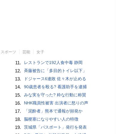
スポーツ
芸能
女子
11.
レストランで192人食中毒 静岡
12.
斉藤被告に「多目的トイレ以下」
13.
ドジャース6連敗 佐々木が止める
14.
90歳患者を殴る? 看護助手を逮捕
15.
みな実を守った? 粋な行動に称賛
16.
NHK職員性被害 出演者に怒りの声
17.
「泥酔者」熊本で通報が頻発か
18.
脳梗塞になりやすい人の特徴
19.
茨城県「パスポート」発行を発表