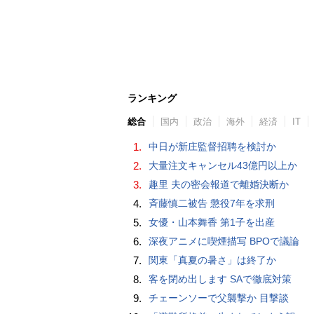
ランキング
総合
国内
政治
海外
経済
IT
1.
中日が新庄監督招聘を検討か
2.
大量注文キャンセル43億円以上か
3.
趣里 夫の密会報道で離婚決断か
4.
斉藤慎二被告 懲役7年を求刑
5.
女優・山本舞香 第1子を出産
6.
深夜アニメに喫煙描写 BPOで議論
7.
関東「真夏の暑さ」は終了か
8.
客を閉め出します SAで徹底対策
9.
チェーンソーで父襲撃か 目撃談