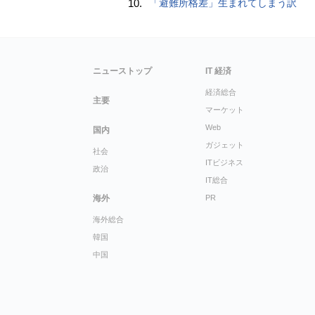
10.
「避難所格差」生まれてしまう訳
ニューストップ
IT 経済
経済総合
主要
マーケット
Web
国内
ガジェット
社会
ITビジネス
政治
IT総合
海外
PR
海外総合
韓国
中国