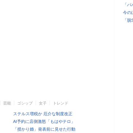
「パ
今の
「脱
芸能
ゴシップ
女子
トレンド
ステルス増税か 厄介な制度改正
AI予約に店側激怒「もはやテロ」
「授かり婚」発表前に見せた行動