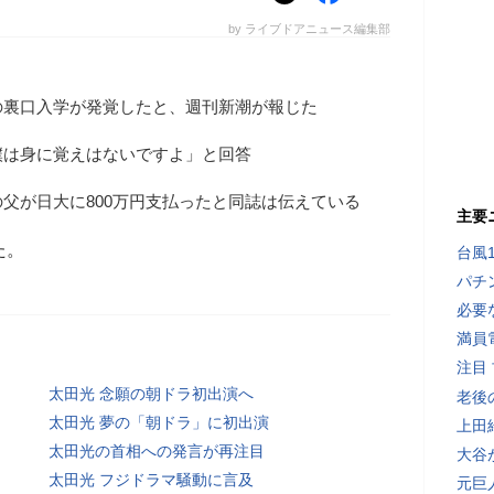
by ライブドアニュース編集部
の裏口入学が発覚したと、週刊新潮が報じた
僕は身に覚えはないですよ」と回答
父が日大に800万円支払ったと同誌は伝えている
主要
た。
台風
パチ
必要
満員
注目
太田光 念願の朝ドラ初出演へ
老後
太田光 夢の「朝ドラ」に初出演
上田
太田光の首相への発言が再注目
大谷
太田光 フジドラマ騒動に言及
元巨