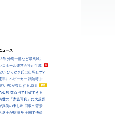
ニュース
13号 沖縄一部など暴風域に
ンコホール運営会社が半減
ない ひろゆき氏は出馬せず?
電車にベビーカー 議論呼ぶ
 古いPCが復活するUSB
の孤独 数百円で打破できる
綺世の「家族写真」に大反響
が異例の申し出 回収の背景
人選手が指揮 甲子園で快挙