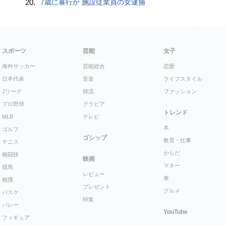
20.
7歳に暴行か 施設従業員の女逮捕
スポーツ
芸能
女子
海外サッカー
芸能総合
恋愛
日本代表
音楽
ライフスタイル
Jリーグ
韓流
ファッション
プロ野球
グラビア
トレンド
MLB
テレビ
本
ゴルフ
ゴシップ
教育・仕事
テニス
からだ
格闘技
映画
マネー
競馬
レビュー
車
相撲
プレゼント
グルメ
バスケ
特集
バレー
YouTube
フィギュア