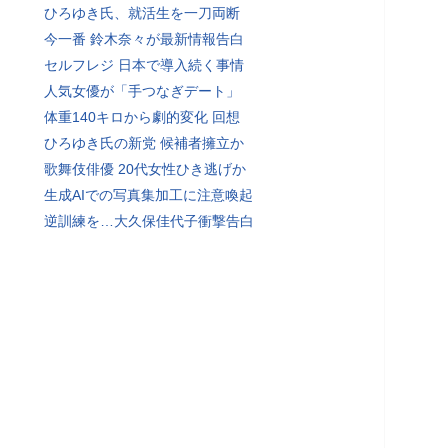
ひろゆき氏、就活生を一刀両断
今一番 鈴木奈々が最新情報告白
セルフレジ 日本で導入続く事情
人気女優が「手つなぎデート」
体重140キロから劇的変化 回想
ひろゆき氏の新党 候補者擁立か
歌舞伎俳優 20代女性ひき逃げか
生成AIでの写真集加工に注意喚起
逆訓練を…大久保佳代子衝撃告白