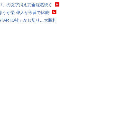
パ」の文字消え完全沈黙続く
ほうが楽 偉人が今昔で比較
STARTO社」かじ切り…大勝利