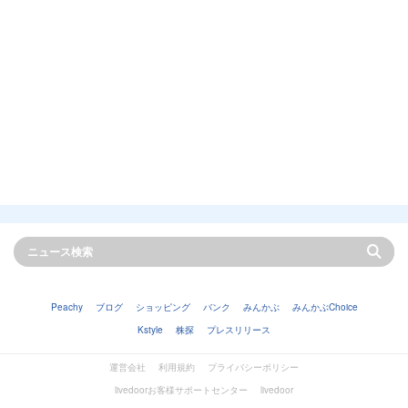
Peachy
ブログ
ショッピング
バンク
みんかぶ
みんかぶChoice
Kstyle
株探
プレスリリース
運営会社
利用規約
プライバシーポリシー
livedoorお客様サポートセンター
livedoor