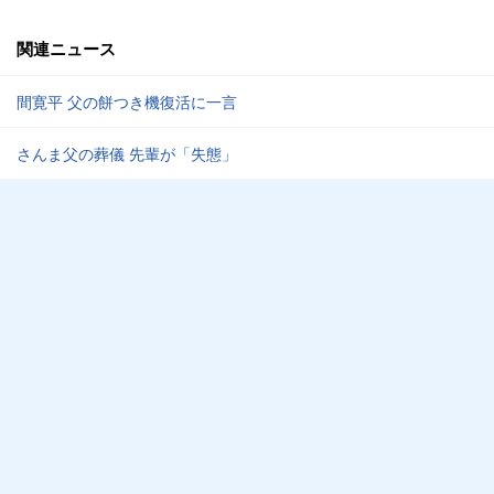
関連ニュース
間寛平 父の餅つき機復活に一言
さんま父の葬儀 先輩が「失態」