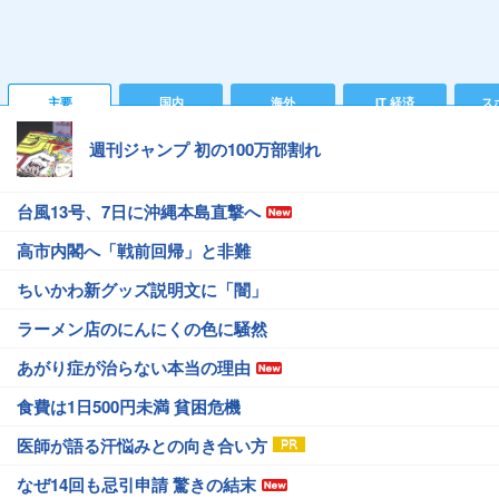
主要
国内
海外
IT 経済
ス
週刊ジャンプ 初の100万部割れ
台風13号、7日に沖縄本島直撃へ
高市内閣へ「戦前回帰」と非難
ちいかわ新グッズ説明文に「闇」
ラーメン店のにんにくの色に騒然
あがり症が治らない本当の理由
食費は1日500円未満 貧困危機
医師が語る汗悩みとの向き合い方
なぜ14回も忌引申請 驚きの結末