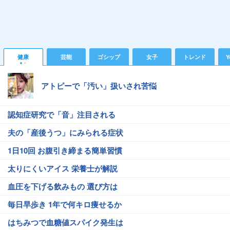
健康
芸能
ゴシップ
女子
トレンド
Y
アトピーで「汚い」扱いされ苦悩
認知症研究で「音」注目される
夫の「産後うつ」にみられる症状
1日10回 お腹引き締まる簡単習慣
太りにくいアイス 栄養士が解説
血圧を下げる飲みもの 選び方は
毎日早歩き 1年で何キロ痩せるか
はちみつで血糖値スパイク発生は