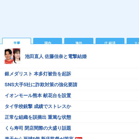
主要
国内
海外
IT 経済
ス
池田直人 佐藤佳奈と電撃結婚
銀メダリスト 本多灯被告を起訴
SNS大手5社に詐欺対策の強化要請
イオンモール熊本 献花台を設置
タイ学校銃撃 成績でストレスか
正常な組織を誤摘出 重篤な状態
くら寿司 閉店間際の大盛り話題
楽天から死球5個 新庄監督が苦言