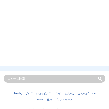
Peachy
ブログ
ショッピング
バンク
みんかぶ
みんかぶChoice
Kstyle
株探
プレスリリース