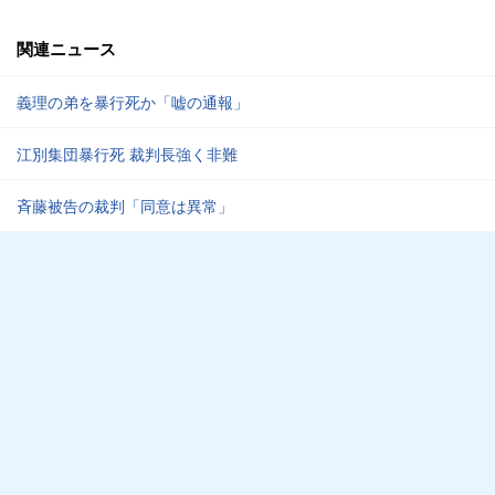
関連ニュース
義理の弟を暴行死か「嘘の通報」
江別集団暴行死 裁判長強く非難
斉藤被告の裁判「同意は異常」