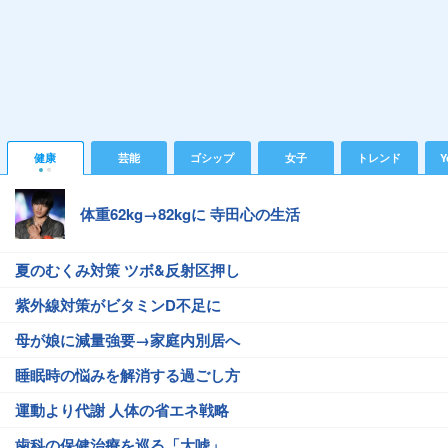
健康
芸能
ゴシップ
女子
トレンド
Y
体重62kg→82kgに 寺田心の生活
夏のむくみ対策 ツボ&反射区押し
紫外線対策がビタミンD不足に
母が娘に減量強要→家庭内別居へ
睡眠時の悩みを解消する過ごし方
運動より代謝 人体の省エネ戦略
歯科の保健治療を巡る「大嘘」