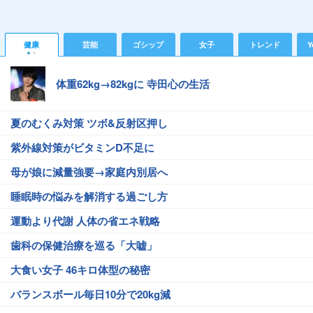
健康
芸能
ゴシップ
女子
トレンド
Y
体重62kg→82kgに 寺田心の生活
夏のむくみ対策 ツボ&反射区押し
紫外線対策がビタミンD不足に
母が娘に減量強要→家庭内別居へ
睡眠時の悩みを解消する過ごし方
運動より代謝 人体の省エネ戦略
歯科の保健治療を巡る「大嘘」
大食い女子 46キロ体型の秘密
バランスボール毎日10分で20kg減