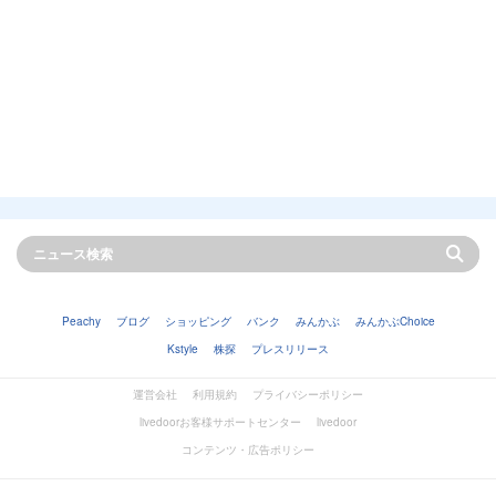
Peachy
ブログ
ショッピング
バンク
みんかぶ
みんかぶChoice
Kstyle
株探
プレスリリース
運営会社
利用規約
プライバシーポリシー
livedoorお客様サポートセンター
livedoor
コンテンツ・広告ポリシー