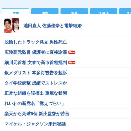
主要
国内
海外
IT 経済
ス
池田直人 佐藤佳奈と電撃結婚
脱輪したトラック発見 男性死亡
広陵高元監督 保護者に直接謝罪
細川元首相 文春で高市首相批判
銀メダリスト 本多灯被告を起訴
タイ学校銃撃 成績でストレスか
正常な組織を誤摘出 重篤な状態
れいわの新党名「覚えづらい」
楽天から死球5個 新庄監督が苦言
マイケル・ジャクソン来日秘話