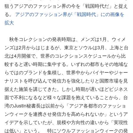
狙うアジアのファッション界の今を「戦国時代だ」と捉え
る。
アジアのファッション界が「戦国時代」にの画像を
拡大
秋冬コレクションの発表時期は、メンズは1月、ウィメ
ンズは2月からはじまるが、東京とソウルは3月、上海と台
北は4月開催で、世界のコレクションスケジュールから比
較すると遅い時期に集中する。いずれの都市もその地域な
らではのブランドを集積し、世界中からバイヤーやジャー
ナリストを呼び込んで発信力を強化したりと国際市場を見
据えた施策を講じてきた。しかし時期が遅いほどビジネス
面で不利になるなど様々な課題を抱えていることから、台
湾のJustin秘書長は以前から「アジア各都市のファッショ
ンウィークを連携させ発信力を高められないか」というア
イデアを示していたが、規模や方向性の違いから「実現性
は低い」という。 特にソウルファッションウィークの発