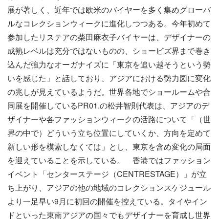
展が著しく、近年では欧米のバイヤーを多く集めグローバ
ルなコレクションウィークに進化しつつある。今年初めて
参加したリステアの柴田麻衣子バイヤーは、デザイナーの
成熟レベルは充分ではないものの、ショービズ界まで巻き
込んだ強力なオーガナイズに「東京を追い越そうという勢
いを感じた」と話しており、アジアにおける勢力図に変化
の兆しが見えているようだ。世界各地でショールームや合
同展を開催しているPR01.の松井智則代表は、アジアのデ
ザイナーや各ファッションウィークの活路について「（世
界の中で）どういう立ち位置にしていくか、方向を定めて
新しい形を模索しなくては」とし、東京を含め変化の局面
を迎えていることを示している。 香港ではファッション
イベント「センターステージ（CENTRESTAGE）」が立
ち上がり、アジアの他の地域のコレクションスケジュール
より一足早い9月に初回の開催を控えている。タイやイン
ドといった東南アジアの国々でもデザイナーを育成し世界