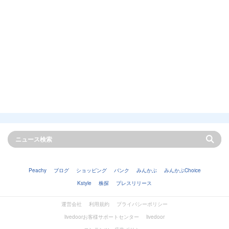
Peachy
ブログ
ショッピング
バンク
みんかぶ
みんかぶChoice
Kstyle
株探
プレスリリース
運営会社
利用規約
プライバシーポリシー
livedoorお客様サポートセンター
livedoor