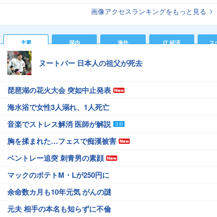
画像アクセスランキングをもっと見る
主要
国内
海外
IT 経済
ス
ヌートバー 日本人の祖父が死去
琵琶湖の花火大会 突如中止発表
海水浴で女性3人溺れ、1人死亡
音楽でストレス解消 医師が解説
胸を揉まれた…フェスで痴漢被害
ベントレー追突 刺青男の素顔
マックのポテトM・Lが250円に
余命数カ月も10年元気 がんの謎
元夫 相手の本名も知らずに不倫