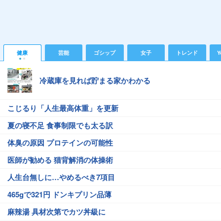
健康
芸能
ゴシップ
女子
トレンド
Y
冷蔵庫を見れば貯まる家かわかる
こじるり「人生最高体重」を更新
夏の寝不足 食事制限でも太る訳
体臭の原因 プロテインの可能性
医師が勧める 猫背解消の体操術
人生台無しに…やめるべき7項目
465gで321円 ドンキプリン品薄
麻辣湯 具材次第でカツ丼級に