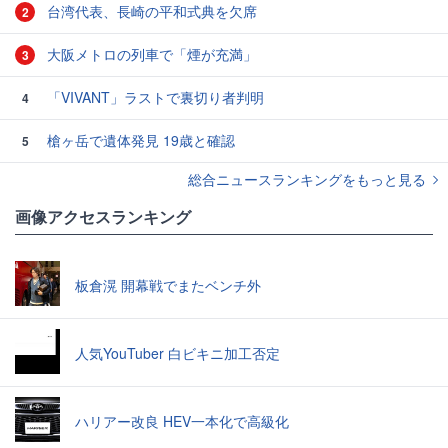
台湾代表、長崎の平和式典を欠席
2
大阪メトロの列車で「煙が充満」
3
「VIVANT」ラストで裏切り者判明
4
槍ヶ岳で遺体発見 19歳と確認
5
総合ニュースランキングをもっと見る
画像アクセスランキング
板倉滉 開幕戦でまたベンチ外
人気YouTuber 白ビキニ加工否定
ハリアー改良 HEV一本化で高級化