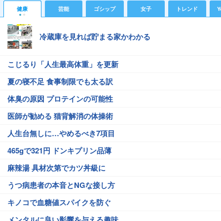
健康
芸能
ゴシップ
女子
トレンド
Y
冷蔵庫を見れば貯まる家かわかる
こじるり「人生最高体重」を更新
夏の寝不足 食事制限でも太る訳
体臭の原因 プロテインの可能性
医師が勧める 猫背解消の体操術
人生台無しに…やめるべき7項目
465gで321円 ドンキプリン品薄
麻辣湯 具材次第でカツ丼級に
うつ病患者の本音とNGな接し方
キノコで血糖値スパイクを防ぐ
メンタルに良い影響を与える趣味