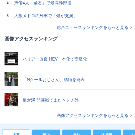
声優4人「踊る」で最高幹部役
4
大阪メトロの列車で「煙が充満」
5
総合ニュースランキングをもっと見る
画像アクセスランキング
ハリアー改良 HEV一本化で高級化
「Nクールおじさん」結婚を発表
板倉滉 開幕戦でまたベンチ外
画像アクセスランキングをもっと見る
主要
国内
海外
IT 経済
ス