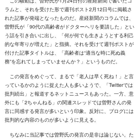
この騒動は、曽野氏が1月24日付の産経新聞で書いたコ
ラムと、それを受けた形で週刊ポスト2月12日号に掲載さ
れた記事が発端となったものだ。産経新聞のコラムでは、
曽野氏が「90代の高齢者がドクターヘリを要請した」とい
う話を引き合いに出し、「何が何でも生きようとする利己
的な年寄りが増えた」と指摘。それを受けて週刊ポストが
付けた記事タイトルは、「高齢者は“適当な時に死ぬ義
務”を忘れてしまっていませんか？」というものだ。
この発言をめぐって、まるで「老人は早く死ね！」と言
っているかのように捉えた人も多いようで、「Twitterでは
批判続出」と報道するネットニュースもあった。一方、意
外にも「2ちゃんねる」の関連スレッドでは曽野さんの発
言に同感する発言が多いという印象。反対に、ブログには
批判的な内容のものが多いように見える。
ちなみに当記事では曽野氏の発言の是非は論じない。た