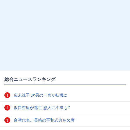
総合ニュースランキング
広末涼子 次男の一言が転機に
1
坂口杏里が逃亡 恩人に不満も?
2
台湾代表、長崎の平和式典を欠席
3