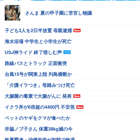
さんま 夏の甲子園に苦言し物議
子ども3人を2日半放置 母親逮捕
海水浴場 中学生と小学生が死亡
USJ神ライド 終了惜しむ声
路線バスとトラック 正面衝突
台風15号が関東上陸 列島横断か
「介護イラつき」母踏みつけ死亡
大腸菌の毒素で大腸がんに 発表
イクラ丼が6倍超の4400円 不安視
ペットのヤギをクマが食べたか
井脇ノブ子さん 体重38kg減の今
昨夏覇者・沖縄尚学が初戦で敗退