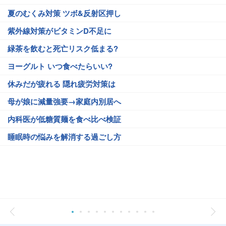
夏のむくみ対策 ツボ&反射区押し
紫外線対策がビタミンD不足に
緑茶を飲むと死亡リスク低まる?
ヨーグルト いつ食べたらいい?
休みだが疲れる 隠れ疲労対策は
母が娘に減量強要→家庭内別居へ
内科医が低糖質麺を食べ比べ検証
睡眠時の悩みを解消する過ごし方