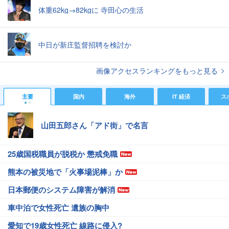
体重62kg→82kgに 寺田心の生活
中日が新庄監督招聘を検討か
画像アクセスランキングをもっと見る
主要
国内
海外
IT 経済
ス
山田五郎さん「アド街」で名言
25歳国税職員が脱税か 懲戒免職
熊本の被災地で「火事場泥棒」か
日本郵便のシステム障害が解消
車中泊で女性死亡 遺族の胸中
愛知で19歳女性死亡 線路に侵入?