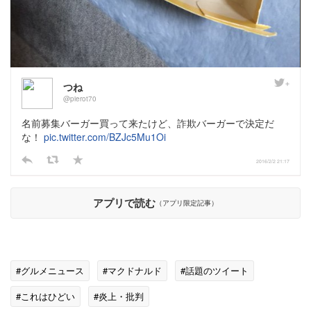
つね
@pierot70
名前募集バーガー買って来たけど、詐欺バーガーで決定だ
な！
pic.twitter.com/BZJc5Mu1Oi
2016/2/2 21:17
アプリで読む
（アプリ限定記事）
#グルメニュース
#マクドナルド
#話題のツイート
#これはひどい
#炎上・批判