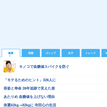
健康
芸能
ゴシップ
女子
トレンド
Y
キノコで血糖値スパイクを防ぐ
「モテるためのヒント」326人に
容姿と寿命 28年追跡で見えた差
あたりめ 血糖値を上げない理由
体重62kg→82kgに 寺田心の生活